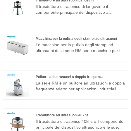
Trasduttore ad ultrasuoni Langevin
semplici e nessuna necessità di debug in loco.
Il trasduttore ultrasonico di langevin è il
Può essere ampiamente utilizzato in prodotti in
componente principale del dispositivo a
metallo, ricambi auto, pulizia elettronica ecc.
ultrasuoni e le sue caratteristiche dei parametri
determinano le prestazioni dell'intero
dispositivo. Il trasduttore ad ultrasuoni langevin
è un trasduttore sandwich comunemente usato
Macchina per la pulizia degli stampi ad ultrasuoni
in aggiunta alla struttura magnetostrittiva.
Le macchine per la pulizia degli stampi ad
ultrasuoni della serie RM sono macchine per la
pulizia ad ultrasuoni integrate adatte per
applicazioni industriali. Il generatore di
ultrasuoni del componente principale adotta una
piattaforma tecnologica avanzata T che ha
Pulitore ad ultrasuoni a doppia frequenza
un'elevata efficienza di pulizia, operazioni
La serie RM è un pulitore ad ultrasuoni a doppia
semplici e nessuna necessità di debug in loco.
frequenza adatto per applicazioni industriali. Il
La macchina per la pulizia degli stampi ad
generatore di ultrasuoni del componente
ultrasuoni può essere ampiamente utilizzata in
principale adotta la piattaforma tecnologica T
prodotti in metallo, ricambi auto, pulizia
più avanzata che ha un'elevata efficienza di
elettronica ecc.
pulizia, operazioni semplici e nessuna necessità
Trasduttore ad ultrasuoni 40khz
di debug in loco. Il pulitore ad ultrasuoni a
Il trasduttore ultrasonico 40khz è il componente
doppia frequenza può essere ampiamente
principale del dispositivo ultrasonico e le sue
utilizzato in prodotti in metallo, ricambi auto,