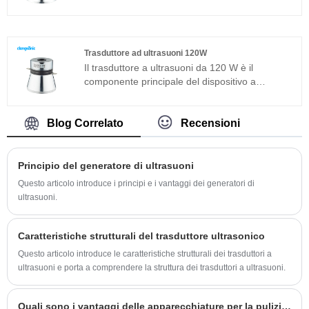
caratteristiche dei parametri determinano le
pulizia elettronica, strumenti medici, pulizia del
prestazioni dell'intero dispositivo. Il trasduttore
vetro ottico ecc.
ultrasonico 40khz è un trasduttore sandwich
comunemente usato in aggiunta alla struttura
Trasduttore ad ultrasuoni 120W
magnetostrittiva.
Il trasduttore a ultrasuoni da 120 W è il
componente principale del dispositivo a
ultrasuoni e le sue caratteristiche dei parametri
determinano le prestazioni dell'intero
dispositivo. Il trasduttore ultrasonico 120W è un
Blog Correlato
Recensioni
trasduttore sandwich comunemente usato in
aggiunta alla struttura magnetostrittiva.
Principio del generatore di ultrasuoni
Questo articolo introduce i principi e i vantaggi dei generatori di
ultrasuoni.
Caratteristiche strutturali del trasduttore ultrasonico
Questo articolo introduce le caratteristiche strutturali dei trasduttori a
ultrasuoni e porta a comprendere la struttura dei trasduttori a ultrasuoni.
Quali sono i vantaggi delle apparecchiature per la pulizia ad ultrasuoni?