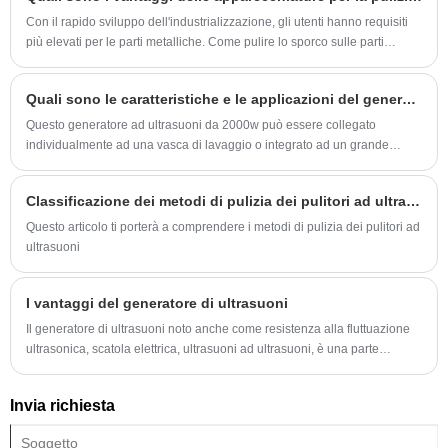
Con il rapido sviluppo dell'industrializzazione, gli utenti hanno requisiti
più elevati per le parti metalliche. Come pulire lo sporco sulle parti
metalliche è particolarmente importante per l'impianto di lavorazione.
Quali sono le caratteristiche e le applicazioni del generatore di ultrasuoni da 2000 W?
Questo generatore ad ultrasuoni da 2000w può essere collegato
individualmente ad una vasca di lavaggio o integrato ad un grande
sistema di pulizia ad ultrasuoni. In ogni caso, otterrà un effetto pulente
rapido, uniforme e perfetto.
Classificazione dei metodi di pulizia dei pulitori ad ultrasuoni
Questo articolo ti porterà a comprendere i metodi di pulizia dei pulitori ad
ultrasuoni
I vantaggi del generatore di ultrasuoni
Il generatore di ultrasuoni noto anche come resistenza alla fluttuazione
ultrasonica, scatola elettrica, ultrasuoni ad ultrasuoni, è una parte
importante del sistema ad ultrasuoni di massa
Invia richiesta