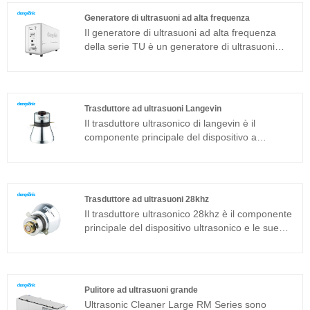
trasduttore sandwich comunemente usato in
Generatore di ultrasuoni ad alta frequenza
aggiunta alla struttura magnetostrittiva.
Il generatore di ultrasuoni ad alta frequenza
della serie TU è un generatore di ultrasuoni
sviluppato da Clangsonic Company da più di
dieci anni e posizionato nel campo della pulizia
industriale di fascia alta. Questo generatore di
ultrasuoni ad alta frequenza della serie TU è
Trasduttore ad ultrasuoni Langevin
sviluppato con la nuova tecnologia e con
Il trasduttore ultrasonico di langevin è il
sfasamento a ponte intero, potenza costante,
componente principale del dispositivo a
inseguimento automatico della frequenza e
ultrasuoni e le sue caratteristiche dei parametri
cambio automatico dell'impedenza. Può
determinano le prestazioni dell'intero
migliorare ulteriormente l'adattabilità del
dispositivo. Il trasduttore ad ultrasuoni langevin
generatore alla stabilità delle diverse condizioni
è un trasduttore sandwich comunemente usato
di lavoro.
Trasduttore ad ultrasuoni 28khz
in aggiunta alla struttura magnetostrittiva.
Il trasduttore ultrasonico 28khz è il componente
principale del dispositivo ultrasonico e le sue
caratteristiche dei parametri determinano le
prestazioni dell'intero dispositivo. Il trasduttore
ultrasonico 28khz è un trasduttore sandwich
comunemente usato in aggiunta alla struttura
Pulitore ad ultrasuoni grande
magnetostrittiva.
Ultrasonic Cleaner Large RM Series sono