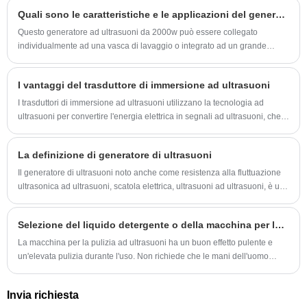
l'onda ultrasonica al liquido di pulizia nel serbatoio attraverso la parete
Quali sono le caratteristiche e le applicazioni del generatore di ultrasuoni da 2000 W?
del serbatoio di pulizia.
Questo generatore ad ultrasuoni da 2000w può essere collegato
individualmente ad una vasca di lavaggio o integrato ad un grande
sistema di pulizia ad ultrasuoni. In ogni caso, otterrà un effetto pulente
rapido, uniforme e perfetto.
I vantaggi del trasduttore di immersione ad ultrasuoni
I trasduttori di immersione ad ultrasuoni utilizzano la tecnologia ad
ultrasuoni per convertire l'energia elettrica in segnali ad ultrasuoni, che
possono essere utilizzati in una varietà di applicazioni.
La definizione di generatore di ultrasuoni
Il generatore di ultrasuoni noto anche come resistenza alla fluttuazione
ultrasonica ad ultrasuoni, scatola elettrica, ultrasuoni ad ultrasuoni, è una
parte importante del sistema ad ultrasuoni di massa.
Selezione del liquido detergente o della macchina per la pulizia ad ultrasuoni
La macchina per la pulizia ad ultrasuoni ha un buon effetto pulente e
un'elevata pulizia durante l'uso. Non richiede che le mani dell'uomo
tocchino il liquido detergente durante l'uso ed è molto sicuro e affidabile
in una certa misura. Questo articolo introduce la scelta del fluido
Invia richiesta
detergente nel processo di lavoro del pulitore ad ultrasuoni.