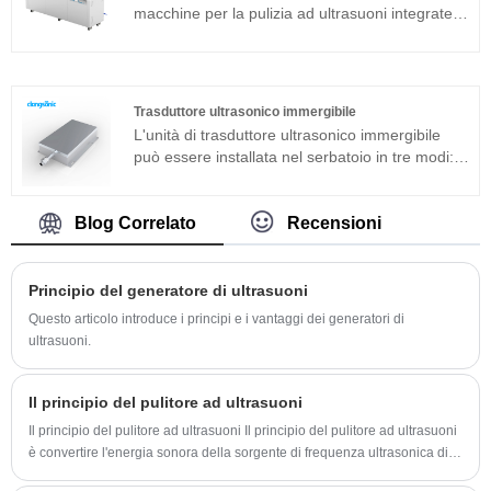
macchine per la pulizia ad ultrasuoni integrate
adatte per applicazioni industriali. Il generatore
di ultrasuoni del componente principale adotta
una piattaforma tecnologica avanzata T che ha
un'elevata efficienza di pulizia, operazioni
Trasduttore ultrasonico immergibile
semplici e nessuna necessità di debug in loco.
L'unità di trasduttore ultrasonico immergibile
Può essere ampiamente utilizzato in prodotti in
può essere installata nel serbatoio in tre modi:
metallo, ricambi auto, pulizia elettronica ecc. Il
laterale, superiore e inferiore. Il dispositivo di
pulitore ad ultrasuoni Clangsonic viene utilizzato
pulizia ad ultrasuoni è composto dal trasduttore
principalmente nell'industria. Dimensioni e
ad ultrasuoni ad immersione e dal generatore.
Blog Correlato
Recensioni
potenza possono essere personalizzate su
Se la macchina per la pulizia ad ultrasuoni del
richiesta.
modello standard non può essere applicata ad
un ambiente di lavoro specifico, è possibile
Principio del generatore di ultrasuoni
anche realizzare un pacchetto di trasduttori ad
Questo articolo introduce i principi e i vantaggi dei generatori di
ultrasuoni ad immersione secondo specifiche
ultrasuoni.
speciali di personalizzazione.
Il principio del pulitore ad ultrasuoni
Il principio del pulitore ad ultrasuoni Il principio del pulitore ad ultrasuoni
è convertire l'energia sonora della sorgente di frequenza ultrasonica di
potenza in vibrazione meccanica attraverso il trasduttore e irradiare