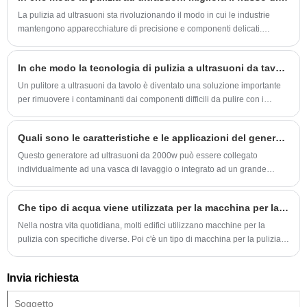
La pulizia ad ultrasuoni sta rivoluzionando il modo in cui le industrie
mantengono apparecchiature di precisione e componenti delicati.
Sfruttando le onde sonore ad alta frequenza, questa tecnologia offre
risultati di pulizia eccezionali in modo rapido ed efficiente. In questo
In che modo la tecnologia di pulizia a ultrasuoni da tavolo può migliorare le moderne applicazioni di pulizia?
articolo esploriamo i meccanismi, le applicazioni, i vantaggi e i
suggerimenti pratici per l'utilizzo dei sistemi di pulizia a ultrasuoni,
Un pulitore a ultrasuoni da tavolo è diventato una soluzione importante
aiutando le aziende a ottimizzare le operazioni e a ridurre i tempi di
per rimuovere i contaminanti dai componenti difficili da pulire con i
inattività.
metodi tradizionali. Utilizzando la tecnologia della cavitazione
ultrasonica, questi sistemi possono fornire prestazioni di pulizia profonde
Quali sono le caratteristiche e le applicazioni del generatore di ultrasuoni da 2000 W?
e uniformi riducendo al contempo il funzionamento manuale e
migliorando la coerenza del processo.
Questo generatore ad ultrasuoni da 2000w può essere collegato
individualmente ad una vasca di lavaggio o integrato ad un grande
sistema di pulizia ad ultrasuoni. In ogni caso, otterrà un effetto pulente
rapido, uniforme e perfetto.
Che tipo di acqua viene utilizzata per la macchina per la pulizia ad ultrasuoni
Nella nostra vita quotidiana, molti edifici utilizzano macchine per la
pulizia con specifiche diverse. Poi c'è un tipo di macchina per la pulizia.
Non so se ne hai sentito parlare. Si chiama macchina per la pulizia ad
ultrasuoni. Che tipo di acqua utilizza la macchina per la pulizia ad
Invia richiesta
ultrasuoni? Parliamo con te di questo problema oggi e gli amici
interessati potranno venire e scoprirlo insieme.