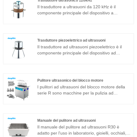
Trasduttore ultrasonico 120kHz
comunemente usato in aggiunta alla struttura
Il trasduttore a ultrasuoni da 120 kHz è il
magnetostrittiva.
componente principale del dispositivo a
ultrasuoni e le sue caratteristiche dei parametri
determinano le prestazioni dell'intero
dispositivo. Il trasduttore ad ultrasuoni da
120kHz è un trasduttore a sandwich
Trasduttore piezoelettrico ad ultrasuoni
comunemente usato in aggiunta alla struttura
Il trasduttore ad ultrasuoni piezoelettrico è il
magnetostrittiva.
componente principale del dispositivo ad
ultrasuoni e le sue caratteristiche dei parametri
determinano le prestazioni dell'intero
dispositivo. Il trasduttore ad ultrasuoni
piezoelettrico è un trasduttore a sandwich
Pulitore ultrasonico del blocco motore
comunemente usato in aggiunta alla struttura
I pulitori ad ultrasuoni del blocco motore della
magnetostrittiva.
serie R sono macchine per la pulizia ad
ultrasuoni integrate adatte per applicazioni
industriali. Il generatore di ultrasuoni del
componente centrale del pulitore ad ultrasuoni
del blocco motore adotta una piattaforma
Manuale del pulitore ad ultrasuoni
tecnologica avanzata T che ha un'elevata
Il manuale del pulitore ad ultrasuoni R30 è
efficienza di pulizia, operazioni semplici e
adatto per l'uso in laboratorio, gioielli, occhiali,
nessuna necessità di debug in loco. Il pulitore