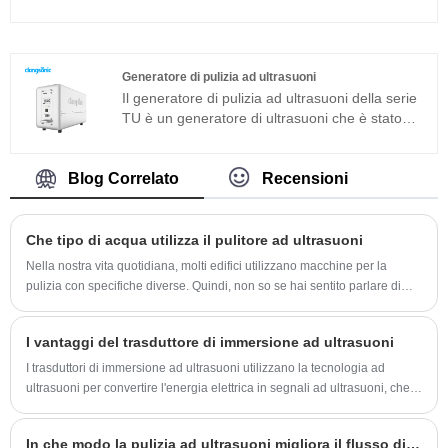
lenti e pulizia di componenti superfini industriali.
ad ultrasuoni per blocco motore può essere
È sviluppato sulla base dell'avanzata tecnologia
ampiamente utilizzato in prodotti in metallo,
Full Bridge Phase Shift e dotato di display LCD,
ricambi auto, pulizia elettronica, ecc.
timer, riscaldatore e così via, facile da usare e
Generatore di pulizia ad ultrasuoni
senza bisogno di eseguire il debug.
Il generatore di pulizia ad ultrasuoni della serie
TU è un generatore di ultrasuoni che è stato
sviluppato da Clangsonic Company da più di
dieci anni e si posiziona nel campo della pulizia
industriale di fascia alta. Questo generatore di
Blog Correlato
Recensioni
pulizia ad ultrasuoni è sviluppato con la nuova
tecnologia e con sfasamento a ponte intero,
potenza costante, inseguimento automatico
Che tipo di acqua utilizza il pulitore ad ultrasuoni
della frequenza e cambio automatico
Nella nostra vita quotidiana, molti edifici utilizzano macchine per la
dell'impedenza. Può migliorare ulteriormente
pulizia con specifiche diverse. Quindi, non so se hai sentito parlare di
l'adattabilità del generatore alla stabilità delle
una macchina per la pulizia.
diverse condizioni di lavoro.
I vantaggi del trasduttore di immersione ad ultrasuoni
I trasduttori di immersione ad ultrasuoni utilizzano la tecnologia ad
ultrasuoni per convertire l'energia elettrica in segnali ad ultrasuoni, che
possono essere utilizzati in una varietà di applicazioni.
In che modo la pulizia ad ultrasuoni migliora il flusso di lavoro?