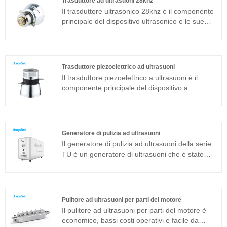
Trasduttore ad ultrasuoni 28khz
aggiunta alla struttura magnetostrittiva.
Il trasduttore ultrasonico 28khz è il componente
principale del dispositivo ultrasonico e le sue
caratteristiche dei parametri determinano le
prestazioni dell'intero dispositivo. Il trasduttore
ultrasonico 28khz è un trasduttore sandwich
comunemente usato in aggiunta alla struttura
Trasduttore piezoelettrico ad ultrasuoni
magnetostrittiva.
Il trasduttore piezoelettrico a ultrasuoni è il
componente principale del dispositivo a
ultrasuoni e le sue caratteristiche dei parametri
determinano le prestazioni dell'intero
dispositivo. Il trasduttore piezoelettrico ad
ultrasuoni è un trasduttore a sandwich
Generatore di pulizia ad ultrasuoni
comunemente usato in aggiunta alla struttura
Il generatore di pulizia ad ultrasuoni della serie
magnetostrittiva.
TU è un generatore di ultrasuoni che è stato
sviluppato da Clangsonic Company da più di
dieci anni e si posiziona nel campo della pulizia
industriale di fascia alta. Questo generatore di
pulizia ad ultrasuoni è sviluppato con la nuova
Pulitore ad ultrasuoni per parti del motore
tecnologia e con sfasamento a ponte intero,
Il pulitore ad ultrasuoni per parti del motore è
potenza costante, inseguimento automatico
economico, bassi costi operativi e facile da
della frequenza e cambio automatico