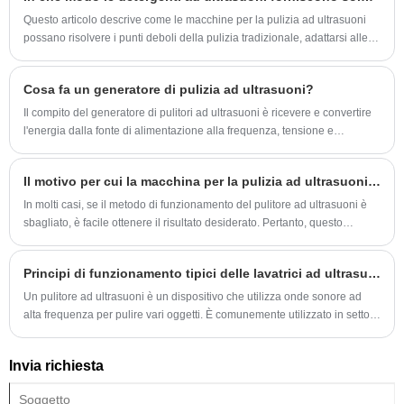
Questo articolo descrive come le macchine per la pulizia ad ultrasuoni
possano risolvere i punti deboli della pulizia tradizionale, adattarsi alle
esigenze di più settori, svilupparsi verso la personalizzazione e aiutare il
processo di pulizia a diventare più accurati, sicuri ed efficienti.
Cosa fa un generatore di pulizia ad ultrasuoni?
Il compito del generatore di pulitori ad ultrasuoni è ricevere e convertire
l'energia dalla fonte di alimentazione alla frequenza, tensione e
amperaggio corretti. La corrente elettrica dalla linea elettrica viene
trasmessa a circa 100-250 volt CA e una frequenza di 50 o 60 Hz.
Il motivo per cui la macchina per la pulizia ad ultrasuoni non è pulita
In molti casi, se il metodo di funzionamento del pulitore ad ultrasuoni è
sbagliato, è facile ottenere il risultato desiderato. Pertanto, questo
articolo introduce come utilizzare correttamente il pulitore ad ultrasuoni.
Principi di funzionamento tipici delle lavatrici ad ultrasuoni
Un pulitore ad ultrasuoni è un dispositivo che utilizza onde sonore ad
alta frequenza per pulire vari oggetti. È comunemente utilizzato in settori
quali la gioielleria, l'elettronica, la sanità e l'automotive, nonché in ambito
domestico per la pulizia di oggetti delicati.
Invia richiesta