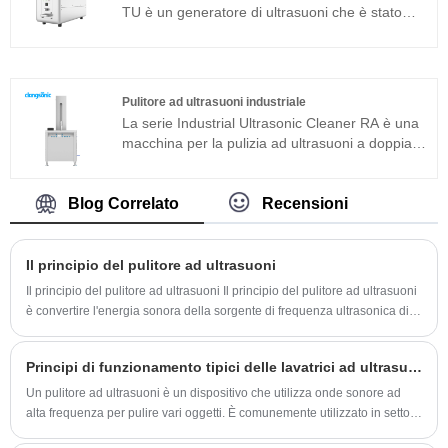
di debug in loco. Può essere ampiamente
TU è un generatore di ultrasuoni che è stato
utilizzato in prodotti in metallo, ricambi auto,
sviluppato da Clangsonic Company da più di
pulizia elettronica, strumenti medici, pulizia del
dieci anni e si posiziona nel campo della pulizia
vetro ottico ecc.
industriale di fascia alta. Questo generatore di
pulizia ad ultrasuoni è sviluppato con la nuova
Pulitore ad ultrasuoni industriale
tecnologia e con sfasamento a ponte intero,
La serie Industrial Ultrasonic Cleaner RA è una
potenza costante, inseguimento automatico
macchina per la pulizia ad ultrasuoni a doppia
della frequenza e cambio automatico
frequenza adatta per applicazioni industriali. Il
dell'impedenza. Può migliorare ulteriormente
generatore di ultrasuoni del componente
l'adattabilità del generatore alla stabilità delle
principale adotta la piattaforma tecnologica T
Blog Correlato
Recensioni
diverse condizioni di lavoro.
più avanzata che ha un'elevata efficienza di
pulizia, operazioni semplici e non necessita di
debug in loco. Può essere ampiamente
Il principio del pulitore ad ultrasuoni
utilizzato in prodotti in metallo, ricambi auto,
Il principio del pulitore ad ultrasuoni Il principio del pulitore ad ultrasuoni
pulizia elettronica, strumenti medici, pulizia del
è convertire l'energia sonora della sorgente di frequenza ultrasonica di
vetro ottico ecc. .
potenza in vibrazione meccanica attraverso il trasduttore e irradiare
l'onda ultrasonica al liquido di pulizia nel serbatoio attraverso la parete
Principi di funzionamento tipici delle lavatrici ad ultrasuoni
del serbatoio di pulizia.
Un pulitore ad ultrasuoni è un dispositivo che utilizza onde sonore ad
alta frequenza per pulire vari oggetti. È comunemente utilizzato in settori
quali la gioielleria, l'elettronica, la sanità e l'automotive, nonché in ambito