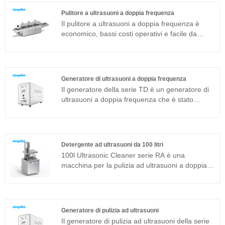
trasduttore sandwich comunemente usato in
Pulitore a ultrasuoni a doppia frequenza
aggiunta alla struttura magnetostrittiva.
Il pulitore a ultrasuoni a doppia frequenza è
economico, bassi costi operativi e facile da
usare, modello di dialogo uomo-macchina per
aiutarti a completare rapidamente e facilmente
l'attività di pulizia. L'installazione richiede solo
pochi passaggi, può essere collocata in quasi
Generatore di ultrasuoni a doppia frequenza
tutte le aree di produzione.
Il generatore della serie TD è un generatore di
ultrasuoni a doppia frequenza che è stato
sviluppato da Clangsonic Company da più di
dieci anni e si posiziona nel campo della pulizia
industriale di fascia alta. Un singolo generatore
può emettere due frequenze diverse. Questo
Detergente ad ultrasuoni da 100 litri
generatore è sviluppato con la nuova tecnologia
100l Ultrasonic Cleaner serie RA è una
e con sfasamento a ponte intero, potenza
macchina per la pulizia ad ultrasuoni a doppia
costante, inseguimento automatico della
frequenza adatta per applicazioni industriali. Il
frequenza e cambio automatico dell'impedenza.
generatore di ultrasuoni del componente
Può migliorare ulteriormente l'adattabilità del
principale adotta la piattaforma tecnologica T
generatore alla stabilità delle diverse condizioni
più avanzata che ha un'elevata efficienza di
di lavoro.
Generatore di pulizia ad ultrasuoni
pulizia, operazioni semplici e nessuna necessità
Il generatore di pulizia ad ultrasuoni della serie