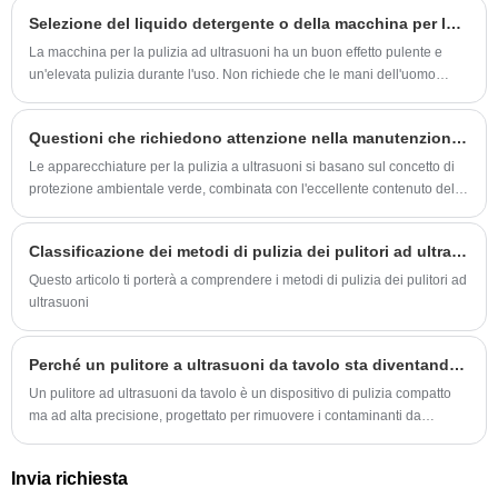
domestico per la pulizia di oggetti delicati.
Selezione del liquido detergente o della macchina per la pulizia ad ultrasuoni
La macchina per la pulizia ad ultrasuoni ha un buon effetto pulente e
un'elevata pulizia durante l'uso. Non richiede che le mani dell'uomo
tocchino il liquido detergente durante l'uso ed è molto sicuro e affidabile
in una certa misura. Questo articolo introduce la scelta del fluido
Questioni che richiedono attenzione nella manutenzione ordinaria delle apparecchiature per la pulizia a ultrasuoni
detergente nel processo di lavoro del pulitore ad ultrasuoni.
Le apparecchiature per la pulizia a ultrasuoni si basano sul concetto di
protezione ambientale verde, combinata con l'eccellente contenuto della
fisica, basandosi sulla funzione socializzata, sulla funzione di
accelerazione e sulla funzione di afflusso diretto degli ultrasuoni nel
Classificazione dei metodi di pulizia dei pulitori ad ultrasuoni
liquido, per ottenere requisiti di pulizia di alta precisione.
Questo articolo ti porterà a comprendere i metodi di pulizia dei pulitori ad
ultrasuoni
Perché un pulitore a ultrasuoni da tavolo sta diventando la scelta preferita per la pulizia di precisione?
Un pulitore ad ultrasuoni da tavolo è un dispositivo di pulizia compatto
ma ad alta precisione, progettato per rimuovere i contaminanti da
superfici complesse, delicate o difficili da raggiungere utilizzando onde
ultrasoniche. Funziona generando onde sonore ad alta frequenza, in
Invia richiesta
genere tra 28 e 80 kHz, attraverso un trasduttore, creando microscopiche