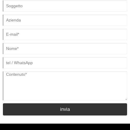
bolle di cavitazione all'interno di una soluzione detergente liquida.
Quando queste bolle collassano, rilasciano un'intensa energia pulente in
grado di rimuovere sporco, grasso, residui di olio, ossidi, composti
lucidanti e particelle microscopiche da metallo, plastica, vetro, ceramica
e componenti elettronici.
invia