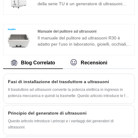
debug in loco. Può essere ampiamente
della serie TU è un generatore di ultrasuoni
utilizzato in prodotti in metallo, ricambi auto,
sviluppato da Clangsonic Company da più di
pulizia elettronica, strumenti medici, pulizia del
dieci anni e posizionato nel campo della pulizia
vetro ottico ecc. .
industriale di fascia alta. Questo generatore di
ultrasuoni ad alta frequenza della serie TU è
Manuale del pulitore ad ultrasuoni
sviluppato con la nuova tecnologia e con
Il manuale del pulitore ad ultrasuoni R30 è
sfasamento a ponte intero, potenza costante,
adatto per l'uso in laboratorio, gioielli, occhiali,
inseguimento automatico della frequenza e
lenti e pulizia di componenti superfini industriali.
cambio automatico dell'impedenza. Può
È sviluppato sulla base dell'avanzata tecnologia
migliorare ulteriormente l'adattabilità del
Full Bridge Phase Shift e dotato di display LCD,
Blog Correlato
Recensioni
generatore alla stabilità delle diverse condizioni
timer, riscaldatore e così via, facile da usare e
di lavoro.
senza bisogno di eseguire il debug.
Fasi di installazione del trasduttore a ultrasuoni
Il trasduttore ad ultrasuoni converte la potenza elettrica in ingresso in
potenza meccanica e quindi la trasmette. Questo articolo introduce le fasi
di installazione del trasduttore a ultrasuoni.
Principio del generatore di ultrasuoni
Questo articolo introduce i principi e i vantaggi dei generatori di
ultrasuoni.