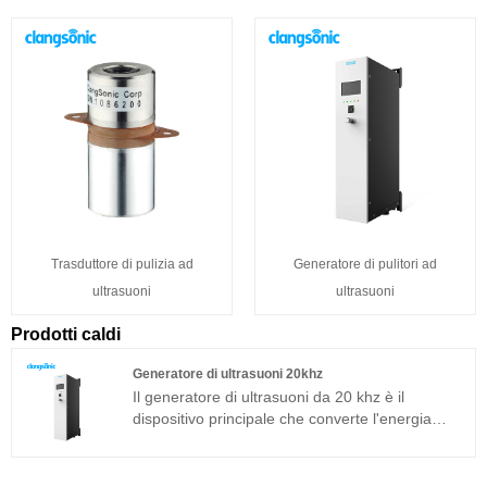
Trasduttore di pulizia ad
Generatore di pulitori ad
ultrasuoni
ultrasuoni
Prodotti caldi
Generatore di ultrasuoni 20khz
Il generatore di ultrasuoni da 20 khz è il
dispositivo principale che converte l'energia
elettrica in energia meccanica (ultrasuoni), il
chip ceramico piezoelettrico è selezionato da un
noto fornitore e può fornire un'uscita forte e