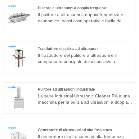
stabile. La frequenza è principalmente di 20kHz,
Pulitore a ultrasuoni a doppia frequenza
possiamo fornire trasduttore ad ultrasuoni,
Il pulitore a ultrasuoni a doppia frequenza è
trasduttore ad ultrasuoni con booster,
economico, bassi costi operativi e facile da
trasduttore ad ultrasuoni con booster e
usare, modello di dialogo uomo-macchina per
sonotrodo separatamente come vostra
aiutarti a completare rapidamente e facilmente
richiesta.
l'attività di pulizia. L'installazione richiede solo
pochi passaggi, può essere collocata in quasi
Trasduttore di pulizia ad ultrasuoni
tutte le aree di produzione.
Il trasduttore del pulitore a ultrasuoni è il
componente principale del dispositivo a
ultrasuoni e le sue caratteristiche dei parametri
determinano le prestazioni dell'intero
dispositivo. Il trasduttore ad ultrasuoni è un
trasduttore a sandwich comunemente usato in
Pulitore ad ultrasuoni industriale
aggiunta alla struttura magnetostrittiva.
La serie Industrial Ultrasonic Cleaner RA è una
macchina per la pulizia ad ultrasuoni a doppia
frequenza adatta per applicazioni industriali. Il
generatore di ultrasuoni del componente
principale adotta la piattaforma tecnologica T
più avanzata che ha un'elevata efficienza di
Generatore di ultrasuoni ad alta frequenza
pulizia, operazioni semplici e non necessita di
Il generatore di ultrasuoni ad alta frequenza