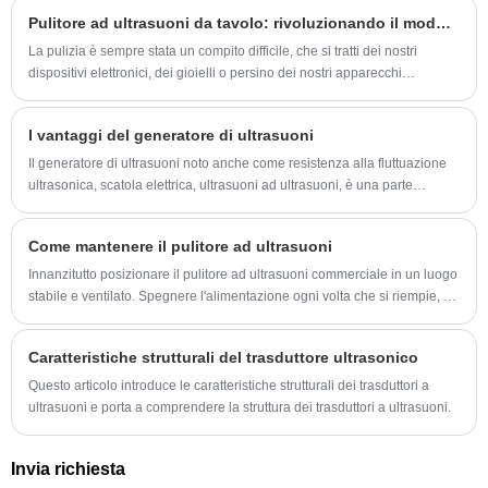
Pulitore ad ultrasuoni da tavolo: rivoluzionando il modo in cui puliamo
La pulizia è sempre stata un compito difficile, che si tratti dei nostri
dispositivi elettronici, dei gioielli o persino dei nostri apparecchi
dentistici. Tuttavia, il pulitore ad ultrasuoni da tavolo ha rivoluzionato il
modo in cui puliamo. Con la sua tecnologia avanzata, l'aspirapolvere ha
I vantaggi del generatore di ultrasuoni
reso il processo di pulizia molto più semplice, efficiente ed ecologico.
Il generatore di ultrasuoni noto anche come resistenza alla fluttuazione
ultrasonica, scatola elettrica, ultrasuoni ad ultrasuoni, è una parte
importante del sistema ad ultrasuoni di massa
Come mantenere il pulitore ad ultrasuoni
Innanzitutto posizionare il pulitore ad ultrasuoni commerciale in un luogo
stabile e ventilato. Spegnere l'alimentazione ogni volta che si riempie, si
scarica e si effettua la manutenzione del pulitore a ultrasuoni
commerciale e sarà necessario scollegare la presa in tempo quando
Caratteristiche strutturali del trasduttore ultrasonico
sarà esaurita.
Questo articolo introduce le caratteristiche strutturali dei trasduttori a
ultrasuoni e porta a comprendere la struttura dei trasduttori a ultrasuoni.
Invia richiesta