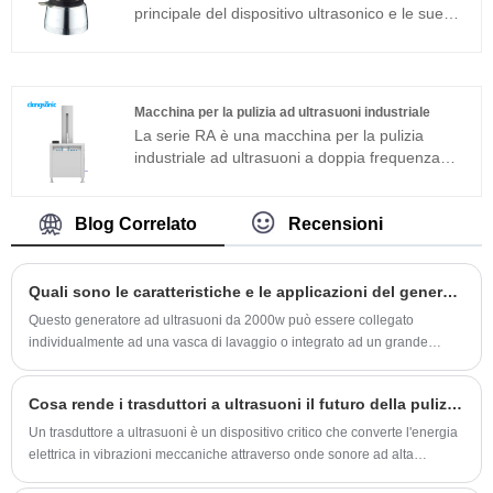
compatibilità alle diverse condizioni di lavoro.
principale del dispositivo ultrasonico e le sue
caratteristiche dei parametri determinano le
prestazioni dell'intero dispositivo. Il trasduttore
ultrasonico 60w è un trasduttore sandwich
comunemente usato in aggiunta alla struttura
Macchina per la pulizia ad ultrasuoni industriale
magnetostrittiva.
La serie RA è una macchina per la pulizia
industriale ad ultrasuoni a doppia frequenza
adatta per applicazioni industriali. Il generatore
di ultrasuoni del componente principale adotta
la piattaforma tecnologica T più avanzata che
Blog Correlato
Recensioni
ha un'elevata efficienza di pulizia, operazioni
semplici e nessuna necessità di debug in loco.
Quali sono le caratteristiche e le applicazioni del generatore di ultrasuoni da 2000 W?
Questo generatore ad ultrasuoni da 2000w può essere collegato
individualmente ad una vasca di lavaggio o integrato ad un grande
sistema di pulizia ad ultrasuoni. In ogni caso, otterrà un effetto pulente
rapido, uniforme e perfetto.
Cosa rende i trasduttori a ultrasuoni il futuro della pulizia di precisione?
Un trasduttore a ultrasuoni è un dispositivo critico che converte l'energia
elettrica in vibrazioni meccaniche attraverso onde sonore ad alta
frequenza, in genere nell'intervallo da 20 kHz a diversi MHz. Queste