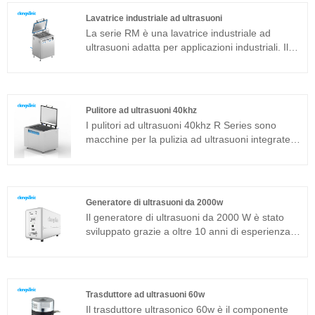
Se la macchina per la pulizia ad ultrasuoni del
Lavatrice industriale ad ultrasuoni
modello standard non può essere applicata ad
La serie RM è una lavatrice industriale ad
un ambiente di lavoro specifico, è possibile
ultrasuoni adatta per applicazioni industriali. Il
anche realizzare un pacchetto di trasduttori ad
generatore di ultrasuoni del componente
ultrasuoni ad immersione secondo specifiche
principale adotta la piattaforma tecnologica T
speciali di personalizzazione.
più avanzata che ha un'elevata efficienza di
pulizia, operazioni semplici e nessuna necessità
Pulitore ad ultrasuoni 40khz
di debug in loco. La lavatrice industriale ad
I pulitori ad ultrasuoni 40khz R Series sono
ultrasuoni può essere ampiamente utilizzata in
macchine per la pulizia ad ultrasuoni integrate
prodotti in metallo, ricambi auto, pulizia
adatte per applicazioni industriali. Il generatore
elettronica, strumenti medici, pulizia del vetro
di ultrasuoni del componente principale adotta
ottico ecc.
una piattaforma tecnologica avanzata T che ha
un'elevata efficienza di pulizia, operazioni
Generatore di ultrasuoni da 2000w
semplici e nessuna necessità di debug in loco.
Il generatore di ultrasuoni da 2000 W è stato
sviluppato grazie a oltre 10 anni di esperienza
accumulata per applicazioni di pulizia industriale
di fascia alta. Adotta le 4 principali tecnologie:
Full Bridge Phase Shift, Constant Power Output,
Automatic Frequency Tracking e Load Self-
Trasduttore ad ultrasuoni 60w
Adaptation che migliorerebbero la stabilità e la
Il trasduttore ultrasonico 60w è il componente