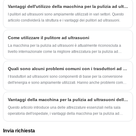
onde sonore si propagano attraverso un mezzo come un liquido,
Vantaggi dell'utilizzo della macchina per la pulizia ad ultrasuoni
creando bolle microscopiche che implodono in un processo noto come
cavitazione. Questa azione intensa ma controllata offre prestazioni
I pulitori ad ultrasuoni sono ampiamente utilizzati in vari settori. Questo
eccezionali di pulizia, saldatura e test in un'ampia gamma di settori.
articolo condividerà la struttura e i vantaggi dei pulitori ad ultrasuoni.
Come utilizzare il pulitore ad ultrasuoni
La macchina per la pulizia ad ultrasuoni è attualmente riconosciuta a
livello internazionale come la migliore attrezzatura per la pulizia ad
ultrasuoni per la pulizia. La macchina per la pulizia ad ultrasuoni utilizza
il principio della pulizia ad ultrasuoni per essere semplice e veloce.
Quali sono alcuni problemi comuni con i trasduttori ad ultrasuoni?
I trasduttori ad ultrasuoni sono componenti di base per la conversione
dell'energia e sono ampiamente utilizzati. Hanno anche problemi come
la deriva della frequenza e le soluzioni. Modelli più recenti hanno
funzionalità di monitoraggio.
Vantaggi della macchina per la pulizia ad ultrasuoni dell'ospedale
Questo articolo introduce una delle attrezzature essenziali nella sala
operatoria dell'ospedale, i vantaggi della macchina per la pulizia ad
ultrasuoni dell'ospedale.
Invia richiesta