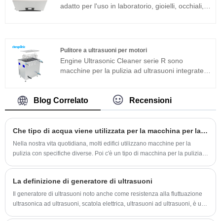
adatto per l'uso in laboratorio, gioielli, occhiali,
lenti e pulizia di componenti superfini industriali.
È sviluppato sulla base dell'avanzata tecnologia
Full Bridge Phase Shift e dotato di display LCD,
timer, riscaldatore e così via, facile da usare e
Pulitore a ultrasuoni per motori
senza bisogno di eseguire il debug.
Engine Ultrasonic Cleaner serie R sono
macchine per la pulizia ad ultrasuoni integrate
adatte per applicazioni industriali. Il generatore
di ultrasuoni del componente principale adotta
una piattaforma tecnologica avanzata T che ha
Blog Correlato
Recensioni
un'elevata efficienza di pulizia, operazioni
semplici e nessuna necessità di debug in loco.
Può essere ampiamente utilizzato in prodotti in
Che tipo di acqua viene utilizzata per la macchina per la pulizia ad ultrasuoni
metallo, ricambi auto, pulizia elettronica ecc.
Nella nostra vita quotidiana, molti edifici utilizzano macchine per la
pulizia con specifiche diverse. Poi c'è un tipo di macchina per la pulizia.
Non so se ne hai sentito parlare. Si chiama macchina per la pulizia ad
ultrasuoni. Che tipo di acqua utilizza la macchina per la pulizia ad
La definizione di generatore di ultrasuoni
ultrasuoni? Parliamo con te di questo problema oggi e gli amici
interessati potranno venire e scoprirlo insieme.
Il generatore di ultrasuoni noto anche come resistenza alla fluttuazione
ultrasonica ad ultrasuoni, scatola elettrica, ultrasuoni ad ultrasuoni, è una
parte importante del sistema ad ultrasuoni di massa.