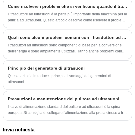
Come risolvere i problemi che si verificano quando il trasduttore a ultrasuoni è in uso
Il trasduttore ad ultrasuoni è la parte più importante della macchina per la
pulizia ad ultrasuoni. Questo articolo descrive come risolvere il problema
in tempo quando il trasduttore ha un problema.
Quali sono alcuni problemi comuni con i trasduttori ad ultrasuoni?
I trasduttori ad ultrasuoni sono componenti di base per la conversione
dell'energia e sono ampiamente utilizzati. Hanno anche problemi come
la deriva della frequenza e le soluzioni. Modelli più recenti hanno
funzionalità di monitoraggio.
Principio del generatore di ultrasuoni
Questo articolo introduce i principi e i vantaggi dei generatori di
ultrasuoni.
Precauzioni e manutenzione del pulitore ad ultrasuoni
Il cavo di alimentazione standard del pulitore ad ultrasuoni è la spina
europea. Si consiglia di collegare l'alimentazione alla presa cinese a tre
poli di 220 V / 50 Hz con la spina di commutazione,
Invia richiesta