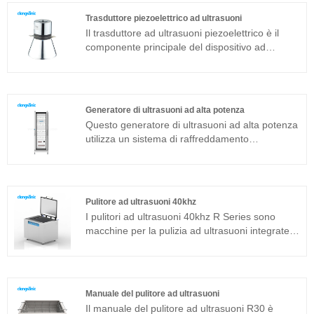
multifrequenza è un trasduttore sandwich
Trasduttore piezoelettrico ad ultrasuoni
comunemente usato in aggiunta alla struttura
Il trasduttore ad ultrasuoni piezoelettrico è il
magnetostrittiva.
componente principale del dispositivo ad
ultrasuoni e le sue caratteristiche dei parametri
determinano le prestazioni dell'intero
dispositivo. Il trasduttore ad ultrasuoni
piezoelettrico è un trasduttore a sandwich
Generatore di ultrasuoni ad alta potenza
comunemente usato in aggiunta alla struttura
Questo generatore di ultrasuoni ad alta potenza
magnetostrittiva.
utilizza un sistema di raffreddamento
indipendente e uno schema di cablaggio
integrato, tra cui l'alimentazione ai generatori di
ultrasuoni, il cavo HF ad ultrasuoni, il sistema di
controllo e il bus di comunicazione al generatore
Pulitore ad ultrasuoni 40khz
di ultrasuoni, ecc. Solo 1 armadio può guidare
I pulitori ad ultrasuoni 40khz R Series sono
l'intero serbatoio di pulizia ad ultrasuoni ad alta
macchine per la pulizia ad ultrasuoni integrate
potenza. Facile da installare, utilizzare e
adatte per applicazioni industriali. Il generatore
mantenere. Il generatore di ultrasuoni ad alta
di ultrasuoni del componente principale adotta
potenza è molto stabile.
una piattaforma tecnologica avanzata T che ha
un'elevata efficienza di pulizia, operazioni
Manuale del pulitore ad ultrasuoni
semplici e nessuna necessità di debug in loco.
Il manuale del pulitore ad ultrasuoni R30 è