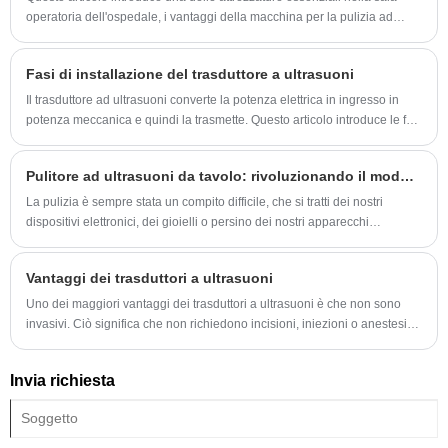
operatoria dell'ospedale, i vantaggi della macchina per la pulizia ad
ultrasuoni dell'ospedale.
Fasi di installazione del trasduttore a ultrasuoni
Il trasduttore ad ultrasuoni converte la potenza elettrica in ingresso in
potenza meccanica e quindi la trasmette. Questo articolo introduce le fasi
di installazione del trasduttore a ultrasuoni.
Pulitore ad ultrasuoni da tavolo: rivoluzionando il modo in cui puliamo
La pulizia è sempre stata un compito difficile, che si tratti dei nostri
dispositivi elettronici, dei gioielli o persino dei nostri apparecchi
dentistici. Tuttavia, il pulitore ad ultrasuoni da tavolo ha rivoluzionato il
modo in cui puliamo. Con la sua tecnologia avanzata, l'aspirapolvere ha
Vantaggi dei trasduttori a ultrasuoni
reso il processo di pulizia molto più semplice, efficiente ed ecologico.
Uno dei maggiori vantaggi dei trasduttori a ultrasuoni è che non sono
invasivi. Ciò significa che non richiedono incisioni, iniezioni o anestesia.
Sono indolori e sicuri, il che li rende un’opzione eccellente per i pazienti
di tutte le età.
Invia richiesta