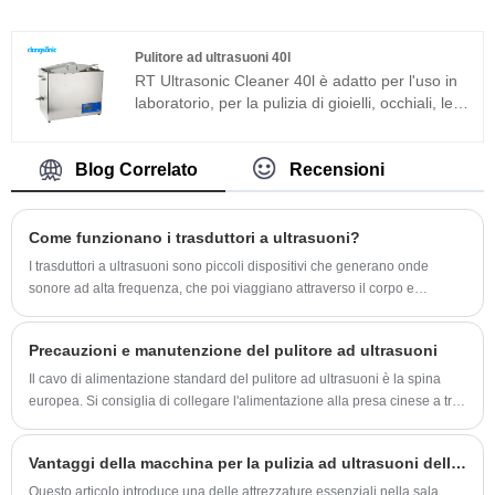
componenti superfini industriali. La macchina
richiesta.
per la pulizia ad ultrasuoni ospedaliera è
sviluppata sulla base dell'avanzata tecnologia
Pulitore ad ultrasuoni 40l
Full Bridge Phase Shift e dotata di display LCD,
RT Ultrasonic Cleaner 40l è adatto per l'uso in
timer, riscaldatore e così via, facile da usare e
laboratorio, per la pulizia di gioielli, occhiali, lenti
senza bisogno di eseguire il debug. La
e componenti industriali superfini. È sviluppato
macchina per la pulizia ad ultrasuoni
sulla base dell'avanzata tecnologia Full Bridge
dell'ospedale è ampiamente utilizzata nelle parti
Phase Shift e dotato di display LCD, timer,
Blog Correlato
Recensioni
metalliche, nei ricambi auto, nell'elettronica e
riscaldatore e così via, facile da usare e senza
nell'industria medica ecc.
bisogno di eseguire il debug. È ampiamente
usato in parti metalliche, ricambi auto,
Come funzionano i trasduttori a ultrasuoni?
elettronica e industrie mediche ecc.
I trasduttori a ultrasuoni sono piccoli dispositivi che generano onde
sonore ad alta frequenza, che poi viaggiano attraverso il corpo e
producono un'immagine dettagliata degli organi e dei tessuti. Queste
immagini forniscono agli operatori sanitari preziose informazioni
Precauzioni e manutenzione del pulitore ad ultrasuoni
diagnostiche, consentendo loro di diagnosticare e trattare le malattie in
modo più accurato ed efficace.
Il cavo di alimentazione standard del pulitore ad ultrasuoni è la spina
europea. Si consiglia di collegare l'alimentazione alla presa cinese a tre
poli di 220 V / 50 Hz con la spina di commutazione,
Vantaggi della macchina per la pulizia ad ultrasuoni dell'ospedale
Questo articolo introduce una delle attrezzature essenziali nella sala