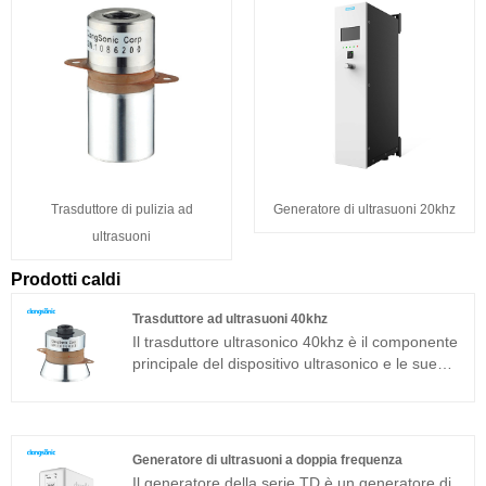
Trasduttore di pulizia ad
Generatore di ultrasuoni 20khz
ultrasuoni
Prodotti caldi
Trasduttore ad ultrasuoni 40khz
Il trasduttore ultrasonico 40khz è il componente
principale del dispositivo ultrasonico e le sue
caratteristiche dei parametri determinano le
prestazioni dell'intero dispositivo. Il trasduttore
ultrasonico 40khz è un trasduttore sandwich
comunemente usato in aggiunta alla struttura
Generatore di ultrasuoni a doppia frequenza
magnetostrittiva.
Il generatore della serie TD è un generatore di