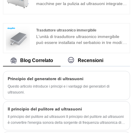
macchine per la pulizia ad ultrasuoni integrate
adatte per applicazioni industriali. Il generatore
di ultrasuoni del componente principale adotta
una piattaforma tecnologica avanzata T che ha
un'elevata efficienza di pulizia, operazioni
Trasduttore ultrasonico immergibile
semplici e nessuna necessità di debug in loco.
L'unità di trasduttore ultrasonico immergibile
Può essere ampiamente utilizzato in prodotti in
può essere installata nel serbatoio in tre modi:
metallo, ricambi auto, pulizia elettronica ecc. Il
laterale, superiore e inferiore. Il dispositivo di
pulitore ad ultrasuoni Clangsonic viene utilizzato
pulizia ad ultrasuoni è composto dal trasduttore
principalmente nell'industria. Dimensioni e
ad ultrasuoni ad immersione e dal generatore.
Blog Correlato
Recensioni
potenza possono essere personalizzate su
Se la macchina per la pulizia ad ultrasuoni del
richiesta.
modello standard non può essere applicata ad
un ambiente di lavoro specifico, è possibile
Principio del generatore di ultrasuoni
anche realizzare un pacchetto di trasduttori ad
Questo articolo introduce i principi e i vantaggi dei generatori di
ultrasuoni ad immersione secondo specifiche
ultrasuoni.
speciali di personalizzazione.
Il principio del pulitore ad ultrasuoni
Il principio del pulitore ad ultrasuoni Il principio del pulitore ad ultrasuoni
è convertire l'energia sonora della sorgente di frequenza ultrasonica di
potenza in vibrazione meccanica attraverso il trasduttore e irradiare