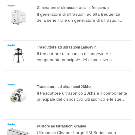
trasduttore sandwich comunemente usato in
Generatore di ultrasuoni ad alta frequenza
aggiunta alla struttura magnetostrittiva.
Il generatore di ultrasuoni ad alta frequenza
della serie TU è un generatore di ultrasuoni
sviluppato da Clangsonic Company da più di
dieci anni e posizionato nel campo della pulizia
industriale di fascia alta. Questo generatore di
ultrasuoni ad alta frequenza della serie TU è
Trasduttore ad ultrasuoni Langevin
sviluppato con la nuova tecnologia e con
Il trasduttore ultrasonico di langevin è il
sfasamento a ponte intero, potenza costante,
componente principale del dispositivo a
inseguimento automatico della frequenza e
ultrasuoni e le sue caratteristiche dei parametri
cambio automatico dell'impedenza. Può
determinano le prestazioni dell'intero
migliorare ulteriormente l'adattabilità del
dispositivo. Il trasduttore ad ultrasuoni langevin
generatore alla stabilità delle diverse condizioni
è un trasduttore sandwich comunemente usato
di lavoro.
Trasduttore ad ultrasuoni 28khz
in aggiunta alla struttura magnetostrittiva.
Il trasduttore ultrasonico 28khz è il componente
principale del dispositivo ultrasonico e le sue
caratteristiche dei parametri determinano le
prestazioni dell'intero dispositivo. Il trasduttore
ultrasonico 28khz è un trasduttore sandwich
comunemente usato in aggiunta alla struttura
Pulitore ad ultrasuoni grande
magnetostrittiva.
Ultrasonic Cleaner Large RM Series sono