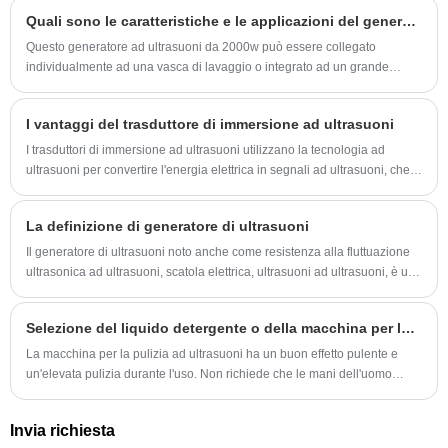
l'onda ultrasonica al liquido di pulizia nel serbatoio attraverso la parete
Quali sono le caratteristiche e le applicazioni del generatore di ultrasuoni da 2000 W?
del serbatoio di pulizia.
Questo generatore ad ultrasuoni da 2000w può essere collegato
individualmente ad una vasca di lavaggio o integrato ad un grande
sistema di pulizia ad ultrasuoni. In ogni caso, otterrà un effetto pulente
rapido, uniforme e perfetto.
I vantaggi del trasduttore di immersione ad ultrasuoni
I trasduttori di immersione ad ultrasuoni utilizzano la tecnologia ad
ultrasuoni per convertire l'energia elettrica in segnali ad ultrasuoni, che
possono essere utilizzati in una varietà di applicazioni.
La definizione di generatore di ultrasuoni
Il generatore di ultrasuoni noto anche come resistenza alla fluttuazione
ultrasonica ad ultrasuoni, scatola elettrica, ultrasuoni ad ultrasuoni, è una
parte importante del sistema ad ultrasuoni di massa.
Selezione del liquido detergente o della macchina per la pulizia ad ultrasuoni
La macchina per la pulizia ad ultrasuoni ha un buon effetto pulente e
un'elevata pulizia durante l'uso. Non richiede che le mani dell'uomo
tocchino il liquido detergente durante l'uso ed è molto sicuro e affidabile
in una certa misura. Questo articolo introduce la scelta del fluido
Invia richiesta
detergente nel processo di lavoro del pulitore ad ultrasuoni.