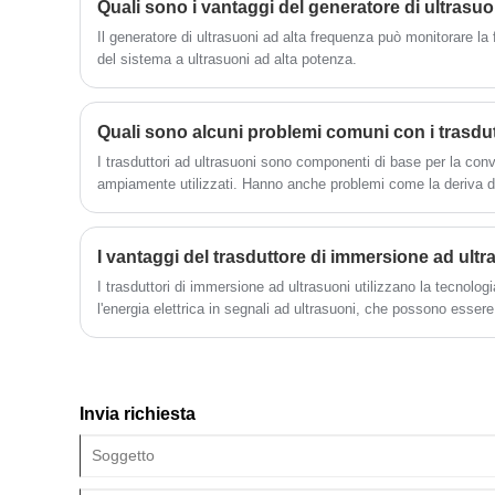
ultrasuoni con booster, trasduttore ad
Quali sono i vantaggi del generatore di ultrasuo
ultrasuoni con booster e sonotrodo
Il generatore di ultrasuoni ad alta frequenza può monitorare la
separatamente come vostra richiesta.
del sistema a ultrasuoni ad alta potenza.
Quali sono alcuni problemi comuni con i trasdut
I trasduttori ad ultrasuoni sono componenti di base per la conv
ampiamente utilizzati. Hanno anche problemi come la deriva de
Modelli più recenti hanno funzionalità di monitoraggio.
I vantaggi del trasduttore di immersione ad ultr
I trasduttori di immersione ad ultrasuoni utilizzano la tecnologi
l'energia elettrica in segnali ad ultrasuoni, che possono essere u
applicazioni.
Invia richiesta