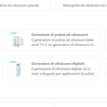
itore ad ultrasuoni grande
Detergente ad ultrasuoni da 10
Generatore di pulizia ad ultrasuoni
Il generatore di pulizia ad ultrasuoni della
serie TU è un generatore di ultrasuoni che
è stato sviluppato da Clangsonic Company
da più di dieci anni e si posiziona nel
campo della pulizia industriale di fascia
Generatore di ultrasuoni digitale
alta. Questo generatore di pulizia ad
ultrasuoni è sviluppato con la nuova
Il generatore di ultrasuoni digitale SU è
tecnologia e con sfasamento a ponte
a
stato sviluppato per applicazioni di pulizia
intero, potenza costante, inseguimento
industriale complesse. Ha adottato il nucleo
automatico della frequenza e cambio
modulare della funzione di
automatico dell'impedenza. Può migliorare
autoadattamento ultrasonico che
ulteriormente l'adattabilità del generatore
migliorerebbe la stabilità e la compatibilità
alla stabilità delle diverse condizioni di
alle diverse condizioni di lavoro. Adotta il
lavoro.
tipo di partizione, il design della struttura