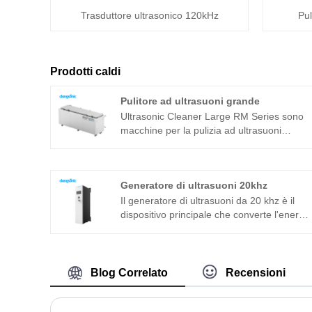
Trasduttore ultrasonico 120kHz
Pul
Prodotti caldi
Pulitore ad ultrasuoni grande
Ultrasonic Cleaner Large RM Series sono
macchine per la pulizia ad ultrasuoni
integrate adatte per applicazioni industriali.
Il generatore di ultrasuoni del componente
principale adotta una piattaforma
Generatore di ultrasuoni 20khz
tecnologica avanzata T che ha un'elevata
efficienza di pulizia, operazioni semplici e
Il generatore di ultrasuoni da 20 khz è il
nessuna necessità di debug in loco. Può
dispositivo principale che converte l'energi
essere ampiamente utilizzato in prodotti in
elettrica in energia meccanica (ultrasuoni),
metallo, ricambi auto, pulizia elettronica
il chip ceramico piezoelettrico è selezionato
ecc. Il pulitore ad ultrasuoni Clangsonic
da un noto fornitore e può fornire un'uscita
viene utilizzato principalmente
forte e stabile. La frequenza è
Blog Correlato
Recensioni
nell'industria. Dimensioni e potenza
principalmente di 20kHz, possiamo fornire
possono essere personalizzate su
trasduttore ad ultrasuoni, trasduttore ad
richiesta.