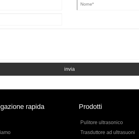
invia
gazione rapida
Prodotti
Pulitore ultrasonico
siamo
Trasduttore ad ultrasuoni