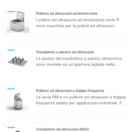
ultrasonico 60w è un trasduttore sandwich
comunemente usato in aggiunta alla struttura
Pulitore ad ultrasuoni ad immersione
magnetostrittiva.
I pulitori ad ultrasuoni ad immersione serie R
sono macchine per la pulizia ad ultrasuoni
integrate adatte per applicazioni industriali. Il
generatore di ultrasuoni del componente
principale adotta una piattaforma tecnologica
avanzata T che ha un'elevata efficienza di
Trasduttore a piastre ad ultrasuoni
pulizia, operazioni semplici e nessuna necessità
Le piastre del trasduttore a piastra ultrasonica
di debug in loco. Il pulitore ad ultrasuoni ad
sono montate su un'apertura tagliata nella
immersione può essere ampiamente utilizzato in
parete del serbatoio e la superficie radiante è a
prodotti in metallo, ricambi auto, pulizia
diretto contatto con il mezzo di pulizia.
elettronica, ecc.
Pulitore ad ultrasuoni a doppia frequenza
La serie RM è un pulitore ad ultrasuoni a doppia
frequenza adatto per applicazioni industriali. Il
generatore di ultrasuoni del componente
principale adotta la piattaforma tecnologica T
più avanzata che ha un'elevata efficienza di
pulizia, operazioni semplici e nessuna necessità
Trasduttore ad ultrasuoni 40khz