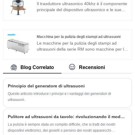
di debug in loco. Il pulitore ad ultrasuoni a
Il trasduttore ultrasonico 40khz è il componente
doppia frequenza può essere ampiamente
principale del dispositivo ultrasonico e le sue
utilizzato in prodotti in metallo, ricambi auto,
caratteristiche dei parametri determinano le
pulizia elettronica, strumenti medici, pulizia del
prestazioni dell'intero dispositivo. Il trasduttore
vetro ottico ecc.
ultrasonico 40khz è un trasduttore sandwich
comunemente usato in aggiunta alla struttura
Macchina per la pulizia degli stampi ad ultrasuoni
magnetostrittiva.
Le macchine per la pulizia degli stampi ad
ultrasuoni della serie RM sono macchine per la
pulizia ad ultrasuoni integrate adatte per
applicazioni industriali. Il generatore di
ultrasuoni del componente principale adotta una
Blog Correlato
Recensioni
piattaforma tecnologica avanzata T che ha
un'elevata efficienza di pulizia, operazioni
semplici e nessuna necessità di debug in loco.
Principio del generatore di ultrasuoni
La macchina per la pulizia degli stampi ad
Questo articolo introduce i principi e i vantaggi dei generatori di
ultrasuoni può essere ampiamente utilizzata in
ultrasuoni.
prodotti in metallo, ricambi auto, pulizia
elettronica ecc.
Pulitore ad ultrasuoni da tavolo: rivoluzionando il modo in cui puliamo
La pulizia è sempre stata un compito difficile, che si tratti dei nostri
dispositivi elettronici, dei gioielli o persino dei nostri apparecchi