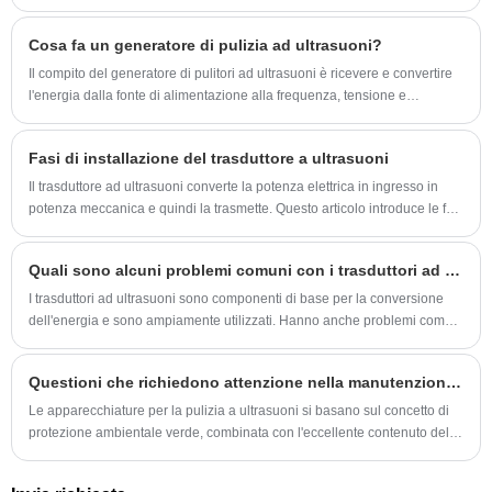
dentistici. Tuttavia, il pulitore ad ultrasuoni da tavolo ha rivoluzionato il
modo in cui puliamo. Con la sua tecnologia avanzata, l'aspirapolvere ha
Cosa fa un generatore di pulizia ad ultrasuoni?
reso il processo di pulizia molto più semplice, efficiente ed ecologico.
Il compito del generatore di pulitori ad ultrasuoni è ricevere e convertire
l'energia dalla fonte di alimentazione alla frequenza, tensione e
amperaggio corretti. La corrente elettrica dalla linea elettrica viene
trasmessa a circa 100-250 volt CA e una frequenza di 50 o 60 Hz.
Fasi di installazione del trasduttore a ultrasuoni
Il trasduttore ad ultrasuoni converte la potenza elettrica in ingresso in
potenza meccanica e quindi la trasmette. Questo articolo introduce le fasi
di installazione del trasduttore a ultrasuoni.
Quali sono alcuni problemi comuni con i trasduttori ad ultrasuoni?
I trasduttori ad ultrasuoni sono componenti di base per la conversione
dell'energia e sono ampiamente utilizzati. Hanno anche problemi come
la deriva della frequenza e le soluzioni. Modelli più recenti hanno
funzionalità di monitoraggio.
Questioni che richiedono attenzione nella manutenzione ordinaria delle apparecchiature per la pulizia a ultrasuoni
Le apparecchiature per la pulizia a ultrasuoni si basano sul concetto di
protezione ambientale verde, combinata con l'eccellente contenuto della
fisica, basandosi sulla funzione socializzata, sulla funzione di
accelerazione e sulla funzione di afflusso diretto degli ultrasuoni nel