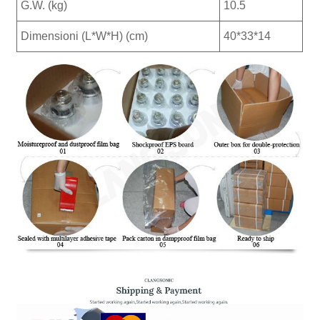
G.W. (kg)
10.5
Dimensioni (L*W*H) (cm)
40*33*14