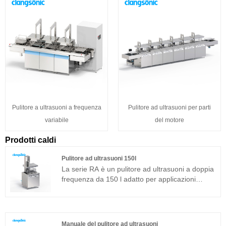
Pulitore a ultrasuoni a frequenza
Pulitore ad ultrasuoni per parti
variabile
del motore
Prodotti caldi
Pulitore ad ultrasuoni 150l
La serie RA è un pulitore ad ultrasuoni a doppia
frequenza da 150 l adatto per applicazioni
industriali. Il generatore di ultrasuoni del
componente principale adotta la piattaforma
tecnologica T più avanzata che ha un'elevata
efficienza di pulizia, operazioni semplici e
Manuale del pulitore ad ultrasuoni