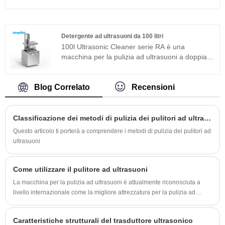
e componenti industriali superfini. È sviluppato
macchina per la pulizia ad ultrasuoni
sulla base dell'avanzata tecnologia Full Bridge
dell'ospedale è ampiamente utilizzata nelle parti
Phase Shift e dotato di display LCD, timer,
metalliche, nei ricambi auto, nell'elettronica e
riscaldatore e così via, facile da usare e senza
nell'industria medica ecc.
Detergente ad ultrasuoni da 100 litri
bisogno di eseguire il debug. È ampiamente
100l Ultrasonic Cleaner serie RA è una
usato in parti metalliche, ricambi auto,
macchina per la pulizia ad ultrasuoni a doppia
elettronica e industrie mediche ecc.
frequenza adatta per applicazioni industriali. Il
generatore di ultrasuoni del componente
principale adotta la piattaforma tecnologica T
Blog Correlato
Recensioni
più avanzata che ha un'elevata efficienza di
pulizia, operazioni semplici e nessuna necessità
di debug in loco. Può essere ampiamente
Classificazione dei metodi di pulizia dei pulitori ad ultrasuoni
utilizzato in prodotti in metallo, ricambi auto,
Questo articolo ti porterà a comprendere i metodi di pulizia dei pulitori ad
pulizia elettronica, strumenti medici, pulizia del
ultrasuoni
vetro ottico ecc.
Come utilizzare il pulitore ad ultrasuoni
La macchina per la pulizia ad ultrasuoni è attualmente riconosciuta a
livello internazionale come la migliore attrezzatura per la pulizia ad
ultrasuoni per la pulizia. La macchina per la pulizia ad ultrasuoni utilizza
il principio della pulizia ad ultrasuoni per essere semplice e veloce.
Caratteristiche strutturali del trasduttore ultrasonico