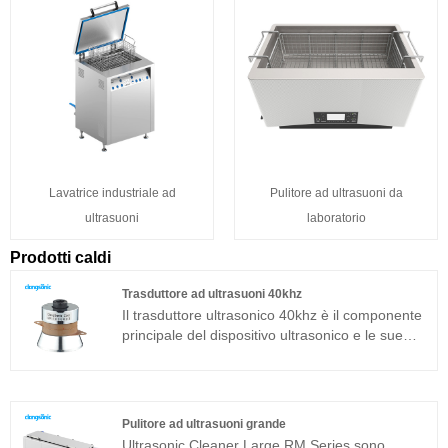
Lavatrice industriale ad
Pulitore ad ultrasuoni da
ultrasuoni
laboratorio
Prodotti caldi
Trasduttore ad ultrasuoni 40khz
Il trasduttore ultrasonico 40khz è il componente
principale del dispositivo ultrasonico e le sue
caratteristiche dei parametri determinano le
prestazioni dell'intero dispositivo. Il trasduttore
ultrasonico 40khz è un trasduttore sandwich
comunemente usato in aggiunta alla struttura
Pulitore ad ultrasuoni grande
magnetostrittiva.
Ultrasonic Cleaner Large RM Series sono