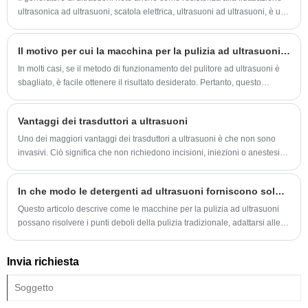
ultrasonica ad ultrasuoni, scatola elettrica, ultrasuoni ad ultrasuoni, è una
parte importante del sistema ad ultrasuoni di massa.
Il motivo per cui la macchina per la pulizia ad ultrasuoni non è pulita
In molti casi, se il metodo di funzionamento del pulitore ad ultrasuoni è
sbagliato, è facile ottenere il risultato desiderato. Pertanto, questo
articolo introduce come utilizzare correttamente il pulitore ad ultrasuoni.
Vantaggi dei trasduttori a ultrasuoni
Uno dei maggiori vantaggi dei trasduttori a ultrasuoni è che non sono
invasivi. Ciò significa che non richiedono incisioni, iniezioni o anestesia.
Sono indolori e sicuri, il che li rende un’opzione eccellente per i pazienti
di tutte le età.
In che modo le detergenti ad ultrasuoni forniscono soluzioni di pulizia efficienti e sicure nei settori industriali, medici, di gioielli e domestici?
Questo articolo descrive come le macchine per la pulizia ad ultrasuoni
possano risolvere i punti deboli della pulizia tradizionale, adattarsi alle
esigenze di più settori, svilupparsi verso la personalizzazione e aiutare il
processo di pulizia a diventare più accurati, sicuri ed efficienti.
Invia richiesta