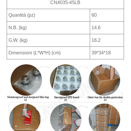
CN4035-45LB
Quantità (pz)
60
N.B. (kg)
14.6
G.W. (kg)
16.2
Dimensioni (L*W*H) (cm)
39*34*18