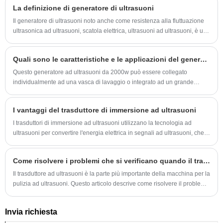
rimuovono efficacemente sporco e sporcizia da una varietà di superfici e
La definizione di generatore di ultrasuoni
materiali.
Il generatore di ultrasuoni noto anche come resistenza alla fluttuazione
ultrasonica ad ultrasuoni, scatola elettrica, ultrasuoni ad ultrasuoni, è una
parte importante del sistema ad ultrasuoni di massa.
Quali sono le caratteristiche e le applicazioni del generatore di ultrasuoni da 2000 W?
Questo generatore ad ultrasuoni da 2000w può essere collegato
individualmente ad una vasca di lavaggio o integrato ad un grande
sistema di pulizia ad ultrasuoni. In ogni caso, otterrà un effetto pulente
rapido, uniforme e perfetto.
I vantaggi del trasduttore di immersione ad ultrasuoni
I trasduttori di immersione ad ultrasuoni utilizzano la tecnologia ad
ultrasuoni per convertire l'energia elettrica in segnali ad ultrasuoni, che
possono essere utilizzati in una varietà di applicazioni.
Come risolvere i problemi che si verificano quando il trasduttore a ultrasuoni è in uso
Il trasduttore ad ultrasuoni è la parte più importante della macchina per la
pulizia ad ultrasuoni. Questo articolo descrive come risolvere il problema
in tempo quando il trasduttore ha un problema.
Invia richiesta