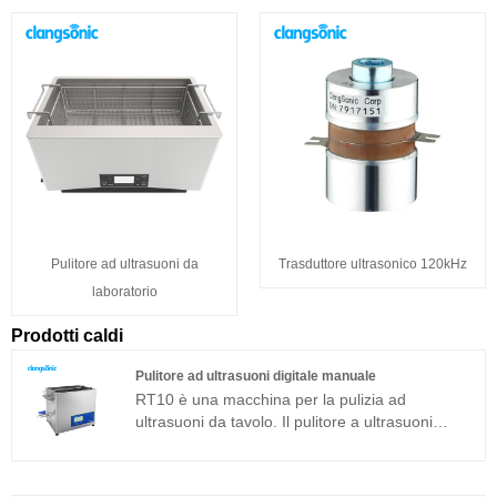
Pulitore ad ultrasuoni da
Trasduttore ultrasonico 120kHz
laboratorio
Prodotti caldi
Pulitore ad ultrasuoni digitale manuale
RT10 è una macchina per la pulizia ad
ultrasuoni da tavolo. Il pulitore a ultrasuoni
digitale manuale è sviluppato sulla base
dell'avanzata tecnologia Full Bridge Phase Shift
e dotato di display LCD, timer, riscaldatore e