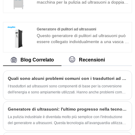
macchina per la pulizia ad ultrasuoni a doppia
utilizzato in prodotti in metallo, ricambi auto,
frequenza adatta per applicazioni industriali. Il
pulizia elettronica, strumenti medici, pulizia del
generatore di ultrasuoni del componente
vetro ottico ecc.
principale adotta la piattaforma tecnologica T
più avanzata che ha un'elevata efficienza di
Generatore di pulitori ad ultrasuoni
pulizia, operazioni semplici e non necessita di
Questo generatore di pulitori ad ultrasuoni può
debug in loco. Può essere ampiamente
essere collegato individualmente a una vasca di
utilizzato in prodotti in metallo, ricambi auto,
lavaggio o integrato a un grande sistema di
pulizia elettronica, strumenti medici, pulizia del
pulizia ad ultrasuoni. In ogni caso, otterrà un
vetro ottico ecc. .
effetto pulente veloce, uniforme e perfetto.
Blog Correlato
Recensioni
Quali sono alcuni problemi comuni con i trasduttori ad ultrasuoni?
I trasduttori ad ultrasuoni sono componenti di base per la conversione
dell'energia e sono ampiamente utilizzati. Hanno anche problemi come
la deriva della frequenza e le soluzioni. Modelli più recenti hanno
funzionalità di monitoraggio.
Generatore di ultrasuoni: l'ultimo progresso nella tecnologia di pulizia industriale
La pulizia industriale è diventata molto più semplice con l'introduzione
del generatore a ultrasuoni. Questa tecnologia all'avanguardia utilizza
onde sonore ad alta frequenza per creare bolle microscopiche che