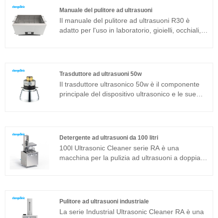
così via, facile da usare e senza bisogno di
Manuale del pulitore ad ultrasuoni
eseguire il debug. Pulitore ad ultrasuoni digitale
Il manuale del pulitore ad ultrasuoni R30 è
manuale ampiamente utilizzato in laboratorio,
adatto per l'uso in laboratorio, gioielli, occhiali,
medico, industria della gioielleria, come gioielli,
lenti e pulizia di componenti superfini industriali.
apparecchiature chirurgiche, occhiali, circuiti
È sviluppato sulla base dell'avanzata tecnologia
stampati, lenti ottiche, vetreria, ecc. Lo
Full Bridge Phase Shift e dotato di display LCD,
sgrassaggio, la rimozione dei trucioli, la
timer, riscaldatore e così via, facile da usare e
rimozione del carbonio e il trattamento
Trasduttore ad ultrasuoni 50w
senza bisogno di eseguire il debug.
superficiale sono facili da usare.
Il trasduttore ultrasonico 50w è il componente
principale del dispositivo ultrasonico e le sue
caratteristiche dei parametri determinano le
prestazioni dell'intero dispositivo. Il trasduttore
ultrasonico 50w è un trasduttore sandwich
comunemente usato in aggiunta alla struttura
Detergente ad ultrasuoni da 100 litri
magnetostrittiva.
100l Ultrasonic Cleaner serie RA è una
macchina per la pulizia ad ultrasuoni a doppia
frequenza adatta per applicazioni industriali. Il
generatore di ultrasuoni del componente
principale adotta la piattaforma tecnologica T
più avanzata che ha un'elevata efficienza di
Pulitore ad ultrasuoni industriale
pulizia, operazioni semplici e nessuna necessità
La serie Industrial Ultrasonic Cleaner RA è una
di debug in loco. Può essere ampiamente