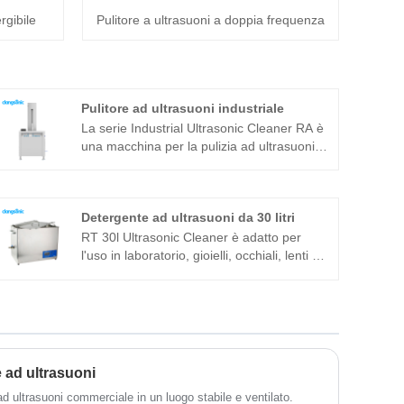
rgibile
Pulitore a ultrasuoni a doppia frequenza
Pulitore ad ultrasuoni industriale
La serie Industrial Ultrasonic Cleaner RA è
una macchina per la pulizia ad ultrasuoni a
doppia frequenza adatta per applicazioni
industriali. Il generatore di ultrasuoni del
componente principale adotta la
Detergente ad ultrasuoni da 30 litri
piattaforma tecnologica T più avanzata che
ha un'elevata efficienza di pulizia,
RT 30l Ultrasonic Cleaner è adatto per
operazioni semplici e non necessita di
l'uso in laboratorio, gioielli, occhiali, lenti e
debug in loco. Può essere ampiamente
pulizia di componenti industriali superfini È
utilizzato in prodotti in metallo, ricambi
sviluppato sulla base dell'avanzata
auto, pulizia elettronica, strumenti medici,
tecnologia Full Bridge Phase Shift e dotato
pulizia del vetro ottico ecc. .
di display LCD, timer, riscaldatore e così
via, facile da usare e senza bisogno di
eseguire il debug. È ampiamente usato in
 ad ultrasuoni
parti metalliche, ricambi auto, elettronica e
 ad ultrasuoni commerciale in un luogo stabile e ventilato.
industrie mediche ecc.