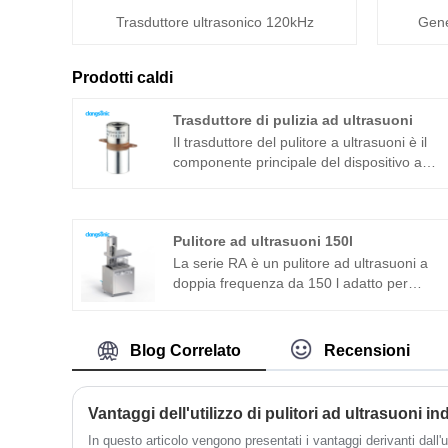
Trasduttore ultrasonico 120kHz
Gene
Prodotti caldi
Trasduttore di pulizia ad ultrasuoni
Il trasduttore del pulitore a ultrasuoni è il
componente principale del dispositivo a
ultrasuoni e le sue caratteristiche dei
parametri determinano le prestazioni
dell'intero dispositivo. Il trasduttore ad
Pulitore ad ultrasuoni 150l
ultrasuoni è un trasduttore a sandwich
comunemente usato in aggiunta alla
La serie RA è un pulitore ad ultrasuoni a
struttura magnetostrittiva.
doppia frequenza da 150 l adatto per
applicazioni industriali. Il generatore di
ultrasuoni del componente principale
adotta la piattaforma tecnologica T più
Blog Correlato
Recensioni
avanzata che ha un'elevata efficienza di
pulizia, operazioni semplici e nessuna
necessità di debug in loco. Il pulitore ad
Vantaggi dell'utilizzo di pulitori ad ultrasuoni ind
ultrasuoni 150l può essere ampiamente
In questo articolo vengono presentati i vantaggi derivanti dall'ut
utilizzato in prodotti in metallo, ricambi