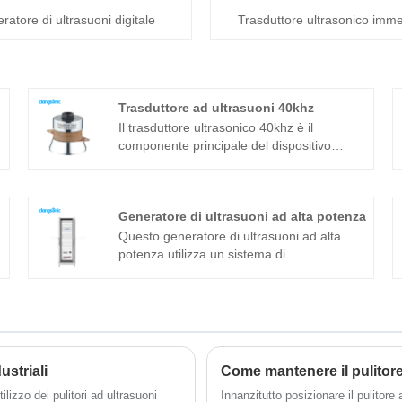
ratore di ultrasuoni digitale
Trasduttore ultrasonico imme
Trasduttore ad ultrasuoni 40khz
Il trasduttore ultrasonico 40khz è il
componente principale del dispositivo
ultrasonico e le sue caratteristiche dei
parametri determinano le prestazioni
dell'intero dispositivo. Il trasduttore
Generatore di ultrasuoni ad alta potenza
ultrasonico 40khz è un trasduttore
sandwich comunemente usato in aggiunta
Questo generatore di ultrasuoni ad alta
alla struttura magnetostrittiva.
potenza utilizza un sistema di
raffreddamento indipendente e uno
schema di cablaggio integrato, tra cui
l'alimentazione ai generatori di ultrasuoni, il
cavo HF ad ultrasuoni, il sistema di
controllo e il bus di comunicazione al
generatore di ultrasuoni, ecc. Solo 1
ustriali
Come mantenere il pulitore
armadio può guidare l'intero serbatoio di
ilizzo dei pulitori ad ultrasuoni
Innanzitutto posizionare il pulitore
pulizia ad ultrasuoni ad alta potenza. Facile