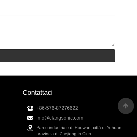
Contattaci
+86-576-87276622
info@clangsonic.com
Parco industriale di Houwan, città di Yuhuan,
provincia di Zhejiang in Cina