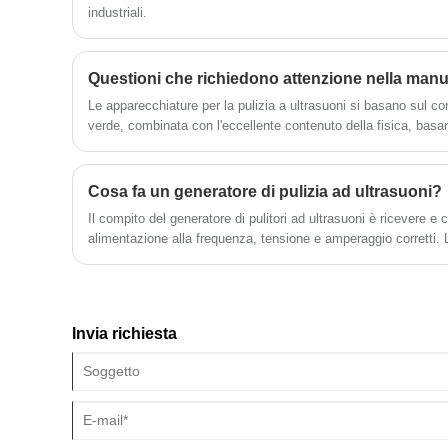
industriali.
auto, pulizia elettronica, strumenti medici,
pulizia del vetro ottico, ecc.
Le apparecchiature per la pulizia a ultrasuoni si basano sul c
verde, combinata con l'eccellente contenuto della fisica, basan
sulla funzione di accelerazione e sulla funzione di afflusso diret
ottenere requisiti di pulizia di alta precisione.
Cosa fa un generatore di pulizia ad ultrasuoni?
Il compito del generatore di pulitori ad ultrasuoni è ricevere e c
alimentazione alla frequenza, tensione e amperaggio corretti. La
elettrica viene trasmessa a circa 100-250 volt CA e una frequ
Invia richiesta