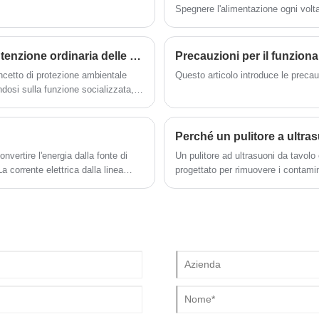
Spegnere l'alimentazione ogni volta
da installare, utilizzare e mantenere. Il
pulitore a ultrasuoni commerciale 
generatore di ultrasuoni ad alta potenza è
esaurita.
molto stabile.
Questioni che richiedono attenzione nella manutenzione ordinaria delle apparecchiature per la pulizia a ultrasuoni
oncetto di protezione ambientale
Questo articolo introduce le precauz
dosi sulla funzione socializzata,
to degli ultrasuoni nel liquido, per
onvertire l'energia dalla fonte di
Un pulitore ad ultrasuoni da tavolo
 corrente elettrica dalla linea
progettato per rimuovere i contamin
enza di 50 o 60 Hz.
utilizzando onde ultrasoniche. Fun
28 e 80 kHz, attraverso un trasdutt
una soluzione detergente liquida. 
pulente in grado di rimuovere sporco
particelle microscopiche da metallo