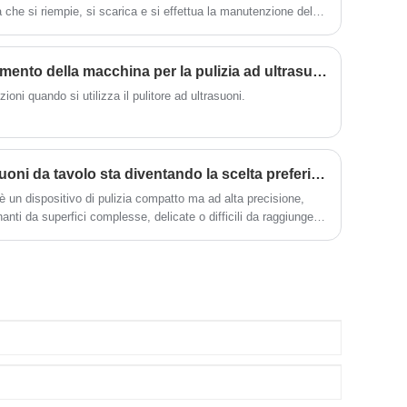
 che si riempie, si scarica e si effettua la manutenzione del
e sarà necessario scollegare la presa in tempo quando sarà
Precauzioni per il funzionamento della macchina per la pulizia ad ultrasuoni
ioni quando si utilizza il pulitore ad ultrasuoni.
Perché un pulitore a ultrasuoni da tavolo sta diventando la scelta preferita per la pulizia di precisione?
 è un dispositivo di pulizia compatto ma ad alta precisione,
anti da superfici complesse, delicate o difficili da raggiungere
ziona generando onde sonore ad alta frequenza, in genere tra
ore, creando microscopiche bolle di cavitazione all'interno di
Quando queste bolle collassano, rilasciano un'intensa energia
, grasso, residui di olio, ossidi, composti lucidanti e
, plastica, vetro, ceramica e componenti elettronici.