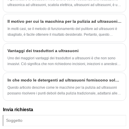
ultrasonica ad ultrasuoni, scatola elettrica, ultrasuoni ad ultrasuoni, è una
parte importante del sistema ad ultrasuoni di massa.
Il motivo per cui la macchina per la pulizia ad ultrasuoni non è pulita
In molti casi, se il metodo di funzionamento del pulitore ad ultrasuoni è
sbagliato, è facile ottenere il risultato desiderato. Pertanto, questo
articolo introduce come utilizzare correttamente il pulitore ad ultrasuoni.
Vantaggi dei trasduttori a ultrasuoni
Uno dei maggiori vantaggi dei trasduttori a ultrasuoni è che non sono
invasivi. Ciò significa che non richiedono incisioni, iniezioni o anestesia.
Sono indolori e sicuri, il che li rende un’opzione eccellente per i pazienti
di tutte le età.
In che modo le detergenti ad ultrasuoni forniscono soluzioni di pulizia efficienti e sicure nei settori industriali, medici, di gioielli e domestici?
Questo articolo descrive come le macchine per la pulizia ad ultrasuoni
possano risolvere i punti deboli della pulizia tradizionale, adattarsi alle
esigenze di più settori, svilupparsi verso la personalizzazione e aiutare il
processo di pulizia a diventare più accurati, sicuri ed efficienti.
Invia richiesta