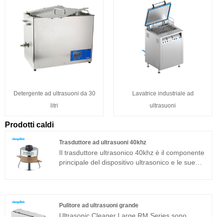
Detergente ad ultrasuoni da 30
Lavatrice industriale ad
litri
ultrasuoni
Prodotti caldi
Trasduttore ad ultrasuoni 40khz
Il trasduttore ultrasonico 40khz è il componente
principale del dispositivo ultrasonico e le sue
caratteristiche dei parametri determinano le
prestazioni dell'intero dispositivo. Il trasduttore
ultrasonico 40khz è un trasduttore sandwich
comunemente usato in aggiunta alla struttura
Pulitore ad ultrasuoni grande
magnetostrittiva.
Ultrasonic Cleaner Large RM Series sono