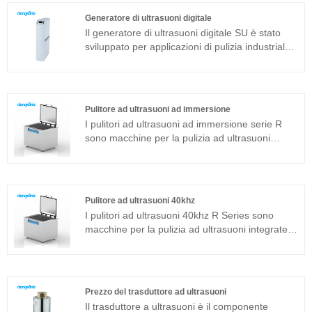
Se la macchina per la pulizia ad ultrasuoni del
Generatore di ultrasuoni digitale
modello standard non può essere applicata ad
Il generatore di ultrasuoni digitale SU è stato
un ambiente di lavoro specifico, è possibile
sviluppato per applicazioni di pulizia industriale
anche realizzare un pacchetto di trasduttori ad
complesse. Ha adottato il nucleo modulare della
ultrasuoni ad immersione secondo specifiche
funzione di autoadattamento ultrasonico che
speciali di personalizzazione.
migliorerebbe la stabilità e la compatibilità alle
diverse condizioni di lavoro. Adotta il tipo di
Pulitore ad ultrasuoni ad immersione
partizione, il design della struttura del condotto
I pulitori ad ultrasuoni ad immersione serie R
dell'aria a cavità singola, ha una buona
sono macchine per la pulizia ad ultrasuoni
adattabilità all'ambiente difficile. Il generatore di
integrate adatte per applicazioni industriali. Il
ultrasuoni digitale SU è adatto per la pulizia di
generatore di ultrasuoni del componente
bagni galvanici, circuiti stampati, accessori 3C e
principale adotta una piattaforma tecnologica
altri settori.
avanzata T che ha un'elevata efficienza di
Pulitore ad ultrasuoni 40khz
pulizia, operazioni semplici e nessuna necessità
I pulitori ad ultrasuoni 40khz R Series sono
di debug in loco. Il pulitore ad ultrasuoni ad
macchine per la pulizia ad ultrasuoni integrate
immersione può essere ampiamente utilizzato in
adatte per applicazioni industriali. Il generatore
prodotti in metallo, ricambi auto, pulizia
di ultrasuoni del componente principale adotta
elettronica, ecc.
una piattaforma tecnologica avanzata T che ha
un'elevata efficienza di pulizia, operazioni
Prezzo del trasduttore ad ultrasuoni
semplici e nessuna necessità di debug in loco.
Il trasduttore a ultrasuoni è il componente