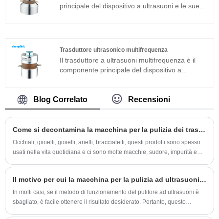
principale del dispositivo a ultrasuoni e le sue
caratteristiche dei parametri determinano le
prestazioni dell'intero dispositivo. Il trasduttore
ad ultrasuoni è un trasduttore a sandwich
comunemente usato in aggiunta alla struttura
Trasduttore ultrasonico multifrequenza
magnetostrittiva. Se vuoi conoscere il prezzo del
Il trasduttore a ultrasuoni multifrequenza è il
trasduttore ad ultrasuoni, contattaci!
componente principale del dispositivo a
ultrasuoni e le sue caratteristiche dei parametri
determinano le prestazioni dell'intero
dispositivo. Il trasduttore ultrasonico
Blog Correlato
Recensioni
multifrequenza è un trasduttore sandwich
comunemente usato in aggiunta alla struttura
magnetostrittiva.
Come si decontamina la macchina per la pulizia dei trasduttori a ultrasuoni?
Occhiali, gioielli, gioielli, anelli, braccialetti, questi prodotti sono spesso
usati nella vita quotidiana e ci sono molte macchie, sudore, impurità e
altro sporco accumulati nelle fessure e questi oggetti non possono
essere puliti manualmente.
Il motivo per cui la macchina per la pulizia ad ultrasuoni non è pulita
In molti casi, se il metodo di funzionamento del pulitore ad ultrasuoni è
sbagliato, è facile ottenere il risultato desiderato. Pertanto, questo
articolo introduce come utilizzare correttamente il pulitore ad ultrasuoni.