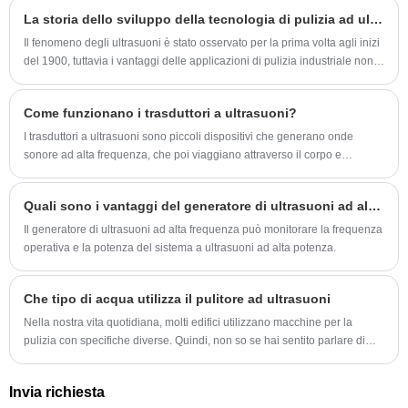
La storia dello sviluppo della tecnologia di pulizia ad ultrasuoni
Il fenomeno degli ultrasuoni è stato osservato per la prima volta agli inizi
del 1900, tuttavia i vantaggi delle applicazioni di pulizia industriale non
sono stati pienamente realizzati fino all’inizio degli anni ’60.
Come funzionano i trasduttori a ultrasuoni?
I trasduttori a ultrasuoni sono piccoli dispositivi che generano onde
sonore ad alta frequenza, che poi viaggiano attraverso il corpo e
producono un'immagine dettagliata degli organi e dei tessuti. Queste
immagini forniscono agli operatori sanitari preziose informazioni
Quali sono i vantaggi del generatore di ultrasuoni ad alta frequenza?
diagnostiche, consentendo loro di diagnosticare e trattare le malattie in
modo più accurato ed efficace.
Il generatore di ultrasuoni ad alta frequenza può monitorare la frequenza
operativa e la potenza del sistema a ultrasuoni ad alta potenza.
Che tipo di acqua utilizza il pulitore ad ultrasuoni
Nella nostra vita quotidiana, molti edifici utilizzano macchine per la
pulizia con specifiche diverse. Quindi, non so se hai sentito parlare di
una macchina per la pulizia.
Invia richiesta