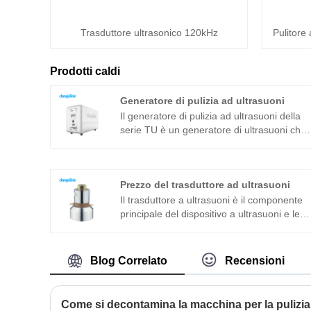
Trasduttore ultrasonico 120kHz
Pulitore
Prodotti caldi
Generatore di pulizia ad ultrasuoni
Il generatore di pulizia ad ultrasuoni della
serie TU è un generatore di ultrasuoni che
è stato sviluppato da Clangsonic Company
da più di dieci anni e si posiziona nel
campo della pulizia industriale di fascia
Prezzo del trasduttore ad ultrasuoni
alta. Questo generatore di pulizia ad
ultrasuoni è sviluppato con la nuova
Il trasduttore a ultrasuoni è il componente
tecnologia e con sfasamento a ponte
principale del dispositivo a ultrasuoni e le
intero, potenza costante, inseguimento
sue caratteristiche dei parametri
automatico della frequenza e cambio
determinano le prestazioni dell'intero
automatico dell'impedenza. Può migliorare
dispositivo. Il trasduttore ad ultrasuoni è un
Blog Correlato
Recensioni
ulteriormente l'adattabilità del generatore
trasduttore a sandwich comunemente
alla stabilità delle diverse condizioni di
usato in aggiunta alla struttura
lavoro.
magnetostrittiva. Se vuoi conoscere il