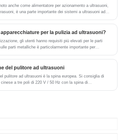
ultrasuoni 150l può essere ampiamente
e, noto anche come alimentatore per azionamento a ultrasuoni,
utilizzato in prodotti in metallo, ricambi
ltrasuoni, è una parte importante dei sistemi a ultrasuoni ad
auto, pulizia elettronica, strumenti medici,
pulizia del vetro ottico, ecc.
 apparecchiature per la pulizia ad ultrasuoni?
izzazione, gli utenti hanno requisiti più elevati per le parti
ulle parti metalliche è particolarmente importante per
 del pulitore ad ultrasuoni
l pulitore ad ultrasuoni è la spina europea. Si consiglia di
 cinese a tre poli di 220 V / 50 Hz con la spina di