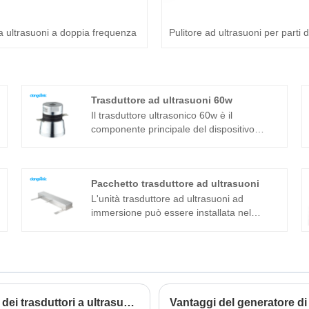
 a ultrasuoni a doppia frequenza
Pulitore ad ultrasuoni per parti 
Trasduttore ad ultrasuoni 60w
Il trasduttore ultrasonico 60w è il
componente principale del dispositivo
ultrasonico e le sue caratteristiche dei
parametri determinano le prestazioni
dell'intero dispositivo. Il trasduttore
Pacchetto trasduttore ad ultrasuoni
ultrasonico 60w è un trasduttore sandwich
comunemente usato in aggiunta alla
L'unità trasduttore ad ultrasuoni ad
struttura magnetostrittiva.
immersione può essere installata nel
serbatoio in tre modi: laterale, superiore e
inferiore. Il dispositivo di pulizia ad
ultrasuoni è composto dal trasduttore ad
ultrasuoni ad immersione e dal generatore.
Se la macchina per la pulizia ad ultrasuoni
del modello standard non può essere
Come si decontamina la macchina per la pulizia dei trasduttori a ultrasuoni?
Vantaggi del generatore di 