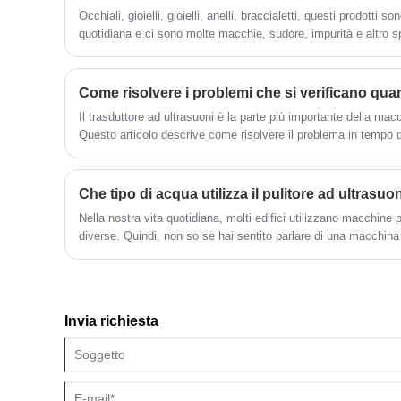
prezzo del trasduttore ad ultrasuoni,
Occhiali, gioielli, gioielli, anelli, braccialetti, questi prodotti s
contattaci!
quotidiana e ci sono molte macchie, sudore, impurità e altro s
questi oggetti non possono essere puliti manualmente.
Il trasduttore ad ultrasuoni è la parte più importante della macc
Questo articolo descrive come risolvere il problema in tempo q
problema.
Che tipo di acqua utilizza il pulitore ad ultrasuon
Nella nostra vita quotidiana, molti edifici utilizzano macchine p
diverse. Quindi, non so se hai sentito parlare di una macchina 
Invia richiesta