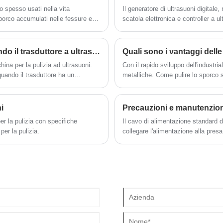
applicata ad un ambiente di lavoro
ono spesso usati nella vita
Il generatore di ultrasuoni digital
specifico, è possibile anche realizzare un
porco accumulati nelle fessure e
scatola elettronica e controller a u
pacchetto di trasduttori ad ultrasuoni ad
alta potenza.
immersione secondo specifiche speciali di
personalizzazione. Le posizioni di lavoro
possono essere installate sul lato superiore
Come risolvere i problemi che si verificano quando il trasduttore a ultrasuoni è in uso
Quali sono i vantaggi delle
del serbatoio del fluido, sul lato inferiore o
hina per la pulizia ad ultrasuoni.
Con il rapido sviluppo dell'industrial
su entrambi i lati per ottenere diversi effetti
uando il trasduttore ha un
metalliche. Come pulire lo sporco s
di pulizia. È di una struttura interamente in
l'impianto di lavorazione.
acciaio inossidabile, viene utilizzato un forte
materiale resistente agli acidi e agli alcali
i
Precauzioni e manutenzione
per rinforzare e stringere la saldatura.
er la pulizia con specifiche
Il cavo di alimentazione standard de
per la pulizia.
collegare l'alimentazione alla presa
commutazione,