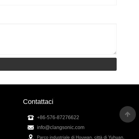
Contattaci
+86-576-87276622
info@clangsonic.com
Parco industriale di Houwan, città di Yuhuan,