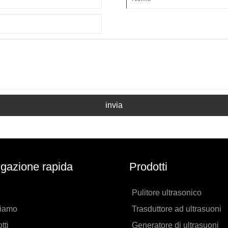
invia
gazione rapida
Prodotti
Pulitore ultrasonico
siamo
Trasduttore ad ultrasuoni
tti
Generatore di ultrasuoni