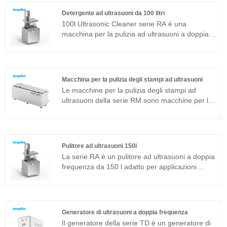
comunemente usato in aggiunta alla struttura
Detergente ad ultrasuoni da 100 litri
magnetostrittiva.
100l Ultrasonic Cleaner serie RA è una
macchina per la pulizia ad ultrasuoni a doppia
frequenza adatta per applicazioni industriali. Il
generatore di ultrasuoni del componente
principale adotta la piattaforma tecnologica T
più avanzata che ha un'elevata efficienza di
Macchina per la pulizia degli stampi ad ultrasuoni
pulizia, operazioni semplici e nessuna necessità
Le macchine per la pulizia degli stampi ad
di debug in loco. Può essere ampiamente
ultrasuoni della serie RM sono macchine per la
utilizzato in prodotti in metallo, ricambi auto,
pulizia ad ultrasuoni integrate adatte per
pulizia elettronica, strumenti medici, pulizia del
applicazioni industriali. Il generatore di
vetro ottico ecc.
ultrasuoni del componente principale adotta una
piattaforma tecnologica avanzata T che ha
Pulitore ad ultrasuoni 150l
un'elevata efficienza di pulizia, operazioni
La serie RA è un pulitore ad ultrasuoni a doppia
semplici e nessuna necessità di debug in loco.
frequenza da 150 l adatto per applicazioni
La macchina per la pulizia degli stampi ad
industriali. Il generatore di ultrasuoni del
ultrasuoni può essere ampiamente utilizzata in
componente principale adotta la piattaforma
prodotti in metallo, ricambi auto, pulizia
tecnologica T più avanzata che ha un'elevata
elettronica ecc.
efficienza di pulizia, operazioni semplici e
Generatore di ultrasuoni a doppia frequenza
nessuna necessità di debug in loco. Il pulitore
Il generatore della serie TD è un generatore di