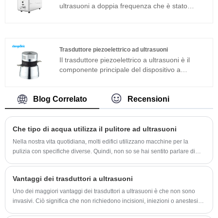
ad ultrasuoni 150l può essere ampiamente
ultrasuoni a doppia frequenza che è stato
utilizzato in prodotti in metallo, ricambi auto,
sviluppato da Clangsonic Company da più di
pulizia elettronica, strumenti medici, pulizia del
dieci anni e si posiziona nel campo della pulizia
vetro ottico, ecc.
industriale di fascia alta. Un singolo generatore
può emettere due frequenze diverse. Questo
Trasduttore piezoelettrico ad ultrasuoni
generatore è sviluppato con la nuova tecnologia
Il trasduttore piezoelettrico a ultrasuoni è il
e con sfasamento a ponte intero, potenza
componente principale del dispositivo a
costante, inseguimento automatico della
ultrasuoni e le sue caratteristiche dei parametri
frequenza e cambio automatico dell'impedenza.
determinano le prestazioni dell'intero
Può migliorare ulteriormente l'adattabilità del
dispositivo. Il trasduttore piezoelettrico ad
Blog Correlato
Recensioni
generatore alla stabilità delle diverse condizioni
ultrasuoni è un trasduttore a sandwich
di lavoro.
comunemente usato in aggiunta alla struttura
magnetostrittiva.
Che tipo di acqua utilizza il pulitore ad ultrasuoni
Nella nostra vita quotidiana, molti edifici utilizzano macchine per la
pulizia con specifiche diverse. Quindi, non so se hai sentito parlare di
una macchina per la pulizia.
Vantaggi dei trasduttori a ultrasuoni
Uno dei maggiori vantaggi dei trasduttori a ultrasuoni è che non sono
invasivi. Ciò significa che non richiedono incisioni, iniezioni o anestesia.
Sono indolori e sicuri, il che li rende un’opzione eccellente per i pazienti