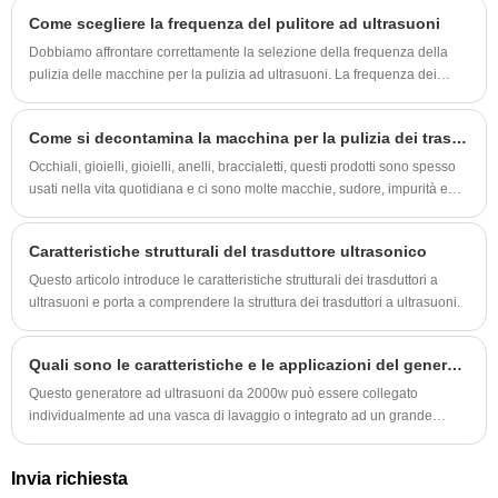
di tutte le età.
Come scegliere la frequenza del pulitore ad ultrasuoni
Dobbiamo affrontare correttamente la selezione della frequenza della
pulizia delle macchine per la pulizia ad ultrasuoni. La frequenza dei
parametri di processo della macchina per la pulizia ad ultrasuoni gioca
un ruolo decisivo.
Come si decontamina la macchina per la pulizia dei trasduttori a ultrasuoni?
Occhiali, gioielli, gioielli, anelli, braccialetti, questi prodotti sono spesso
usati nella vita quotidiana e ci sono molte macchie, sudore, impurità e
altro sporco accumulati nelle fessure e questi oggetti non possono
essere puliti manualmente.
Caratteristiche strutturali del trasduttore ultrasonico
Questo articolo introduce le caratteristiche strutturali dei trasduttori a
ultrasuoni e porta a comprendere la struttura dei trasduttori a ultrasuoni.
Quali sono le caratteristiche e le applicazioni del generatore di ultrasuoni da 2000 W?
Questo generatore ad ultrasuoni da 2000w può essere collegato
individualmente ad una vasca di lavaggio o integrato ad un grande
sistema di pulizia ad ultrasuoni. In ogni caso, otterrà un effetto pulente
rapido, uniforme e perfetto.
Invia richiesta