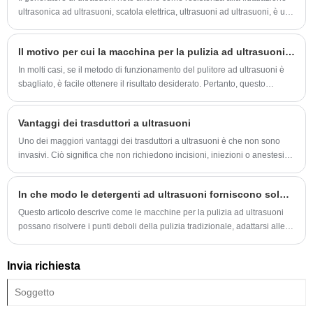
ultrasonica ad ultrasuoni, scatola elettrica, ultrasuoni ad ultrasuoni, è una
parte importante del sistema ad ultrasuoni di massa.
Il motivo per cui la macchina per la pulizia ad ultrasuoni non è pulita
In molti casi, se il metodo di funzionamento del pulitore ad ultrasuoni è
sbagliato, è facile ottenere il risultato desiderato. Pertanto, questo
articolo introduce come utilizzare correttamente il pulitore ad ultrasuoni.
Vantaggi dei trasduttori a ultrasuoni
Uno dei maggiori vantaggi dei trasduttori a ultrasuoni è che non sono
invasivi. Ciò significa che non richiedono incisioni, iniezioni o anestesia.
Sono indolori e sicuri, il che li rende un’opzione eccellente per i pazienti
di tutte le età.
In che modo le detergenti ad ultrasuoni forniscono soluzioni di pulizia efficienti e sicure nei settori industriali, medici, di gioielli e domestici?
Questo articolo descrive come le macchine per la pulizia ad ultrasuoni
possano risolvere i punti deboli della pulizia tradizionale, adattarsi alle
esigenze di più settori, svilupparsi verso la personalizzazione e aiutare il
processo di pulizia a diventare più accurati, sicuri ed efficienti.
Invia richiesta