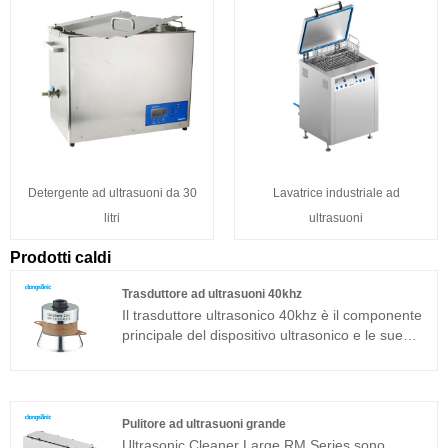
Detergente ad ultrasuoni da 30
Lavatrice industriale ad
litri
ultrasuoni
Prodotti caldi
Trasduttore ad ultrasuoni 40khz
Il trasduttore ultrasonico 40khz è il componente
principale del dispositivo ultrasonico e le sue
caratteristiche dei parametri determinano le
prestazioni dell'intero dispositivo. Il trasduttore
ultrasonico 40khz è un trasduttore sandwich
comunemente usato in aggiunta alla struttura
Pulitore ad ultrasuoni grande
magnetostrittiva.
Ultrasonic Cleaner Large RM Series sono