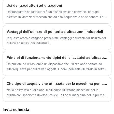
notevolmente il normale lavoro e il funzionamento della macchina per la
Usi dei trasduttori ad ultrasuoni
pulizia ad ultrasuoni.
Un trasduttore ad ultrasuoni è un dispositivo che converte l'energia
elettrica in vibrazioni meccaniche ad alta frequenza o onde sonore. Le
frequenze di queste onde vanno oltre la portata dell’udito umano e
possono essere utilizzate in una varietà di applicazioni in diversi settori.
Vantaggi dell'utilizzo di pulitori ad ultrasuoni industriali
In questo articolo vengono presentati i vantaggi derivanti dall'utilizzo dei
pulitori ad ultrasuoni industriali.
Principi di funzionamento tipici delle lavatrici ad ultrasuoni
Un pulitore ad ultrasuoni è un dispositivo che utilizza onde sonore ad
alta frequenza per pulire vari oggetti. È comunemente utilizzato in settori
quali la gioielleria, l'elettronica, la sanità e l'automotive, nonché in ambito
domestico per la pulizia di oggetti delicati.
Che tipo di acqua viene utilizzata per la macchina per la pulizia ad ultrasuoni
Nella nostra vita quotidiana, molti edifici utilizzano macchine per la
pulizia con specifiche diverse. Poi c'è un tipo di macchina per la pulizia.
Non so se ne hai sentito parlare. Si chiama macchina per la pulizia ad
ultrasuoni. Che tipo di acqua utilizza la macchina per la pulizia ad
Invia richiesta
ultrasuoni? Parliamo con te di questo problema oggi e gli amici