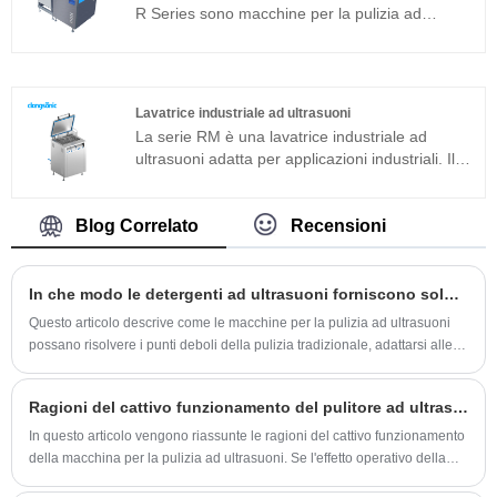
R Series sono macchine per la pulizia ad
ultrasuoni integrate adatte per applicazioni
industriali. Il generatore di ultrasuoni del
componente principale adotta una piattaforma
tecnologica avanzata T che ha un'elevata
Lavatrice industriale ad ultrasuoni
efficienza di pulizia, operazioni semplici e
La serie RM è una lavatrice industriale ad
nessuna necessità di debug in loco. La
ultrasuoni adatta per applicazioni industriali. Il
macchina per la pulizia del filtro ad ultrasuoni
generatore di ultrasuoni del componente
può essere ampiamente utilizzata in prodotti in
principale adotta la piattaforma tecnologica T
metallo, ricambi auto, pulizia elettronica ecc.
più avanzata che ha un'elevata efficienza di
Blog Correlato
Recensioni
pulizia, operazioni semplici e nessuna necessità
di debug in loco. La lavatrice industriale ad
ultrasuoni può essere ampiamente utilizzata in
In che modo le detergenti ad ultrasuoni forniscono soluzioni di pulizia efficienti e sicure nei settori industriali, medici, di gioielli e domestici?
prodotti in metallo, ricambi auto, pulizia
Questo articolo descrive come le macchine per la pulizia ad ultrasuoni
elettronica, strumenti medici, pulizia del vetro
possano risolvere i punti deboli della pulizia tradizionale, adattarsi alle
ottico ecc.
esigenze di più settori, svilupparsi verso la personalizzazione e aiutare il
processo di pulizia a diventare più accurati, sicuri ed efficienti.
Ragioni del cattivo funzionamento del pulitore ad ultrasuoni
In questo articolo vengono riassunte le ragioni del cattivo funzionamento
della macchina per la pulizia ad ultrasuoni. Se l'effetto operativo della
macchina per la pulizia ad ultrasuoni non è buono, ciò influenzerà