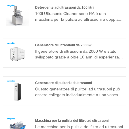
comunemente usato in aggiunta alla struttura
Detergente ad ultrasuoni da 100 litri
magnetostrittiva. Se vuoi conoscere il prezzo del
100l Ultrasonic Cleaner serie RA è una
trasduttore ad ultrasuoni, contattaci!
macchina per la pulizia ad ultrasuoni a doppia
frequenza adatta per applicazioni industriali. Il
generatore di ultrasuoni del componente
principale adotta la piattaforma tecnologica T
più avanzata che ha un'elevata efficienza di
Generatore di ultrasuoni da 2000w
pulizia, operazioni semplici e nessuna necessità
Il generatore di ultrasuoni da 2000 W è stato
di debug in loco. Può essere ampiamente
sviluppato grazie a oltre 10 anni di esperienza
utilizzato in prodotti in metallo, ricambi auto,
accumulata per applicazioni di pulizia industriale
pulizia elettronica, strumenti medici, pulizia del
di fascia alta. Adotta le 4 principali tecnologie:
vetro ottico ecc.
Full Bridge Phase Shift, Constant Power Output,
Automatic Frequency Tracking e Load Self-
Generatore di pulitori ad ultrasuoni
Adaptation che migliorerebbero la stabilità e la
Questo generatore di pulitori ad ultrasuoni può
compatibilità alle diverse condizioni di lavoro.
essere collegato individualmente a una vasca di
lavaggio o integrato a un grande sistema di
pulizia ad ultrasuoni. In ogni caso, otterrà un
effetto pulente veloce, uniforme e perfetto.
Macchina per la pulizia del filtro ad ultrasuoni
Le macchine per la pulizia del filtro ad ultrasuoni