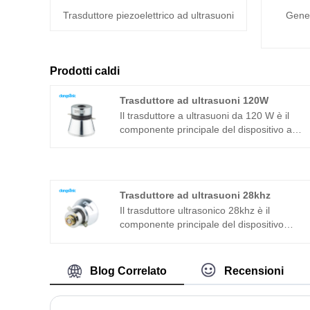
Trasduttore piezoelettrico ad ultrasuoni
Gener
Prodotti caldi
Trasduttore ad ultrasuoni 120W
Il trasduttore a ultrasuoni da 120 W è il
componente principale del dispositivo a
ultrasuoni e le sue caratteristiche dei
parametri determinano le prestazioni
dell'intero dispositivo. Il trasduttore
ultrasonico 120W è un trasduttore
Trasduttore ad ultrasuoni 28khz
sandwich comunemente usato in aggiunta
Il trasduttore ultrasonico 28khz è il
alla struttura magnetostrittiva.
componente principale del dispositivo
ultrasonico e le sue caratteristiche dei
parametri determinano le prestazioni
dell'intero dispositivo. Il trasduttore
Blog Correlato
Recensioni
ultrasonico 28khz è un trasduttore
sandwich comunemente usato in aggiunta
alla struttura magnetostrittiva.