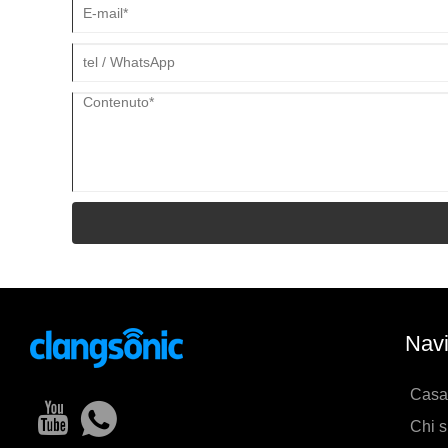
Navi
Casa
Chi 