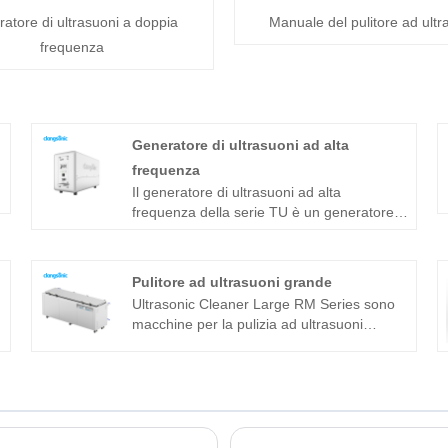
atore di ultrasuoni a doppia
Manuale del pulitore ad ultr
frequenza
Generatore di ultrasuoni ad alta
frequenza
Il generatore di ultrasuoni ad alta
frequenza della serie TU è un generatore
di ultrasuoni sviluppato da Clangsonic
Company da più di dieci anni e posizionato
nel campo della pulizia industriale di fascia
Pulitore ad ultrasuoni grande
alta. Questo generatore di ultrasuoni ad
Ultrasonic Cleaner Large RM Series sono
alta frequenza della serie TU è sviluppato
macchine per la pulizia ad ultrasuoni
con la nuova tecnologia e con sfasamento
integrate adatte per applicazioni industriali.
a ponte intero, potenza costante,
Il generatore di ultrasuoni del componente
inseguimento automatico della frequenza e
principale adotta una piattaforma
cambio automatico dell'impedenza. Può
tecnologica avanzata T che ha un'elevata
migliorare ulteriormente l'adattabilità del
efficienza di pulizia, operazioni semplici e
generatore alla stabilità delle diverse
nessuna necessità di debug in loco. Può