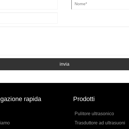
invia
gazione rapida
Prodotti
Pulitore ultrasonico
siamo
Trasduttore ad ultrasuoni