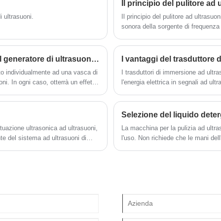
condizioni di lavoro.
Il principio del pulitore ad
essere ampiamente utilizzato in prodotti in
i ultrasuoni.
Il principio del pulitore ad ultrasuon
metallo, ricambi auto, pulizia elettronica
sonora della sorgente di frequenza 
ecc. Il pulitore ad ultrasuoni Clangsonic
trasduttore e irradiare l'onda ultras
viene utilizzato principalmente
serbatoio di pulizia.
nell'industria. Dimensioni e potenza
possono essere personalizzate su
Quali sono le caratteristiche e le applicazioni del generatore di ultrasuoni da 2000 W?
I vantaggi del trasduttore 
richiesta.
o individualmente ad una vasca di
I trasduttori di immersione ad ultra
ni. In ogni caso, otterrà un effetto
l'energia elettrica in segnali ad ult
applicazioni.
ttuazione ultrasonica ad ultrasuoni,
La macchina per la pulizia ad ultra
nte del sistema ad ultrasuoni di
l'uso. Non richiede che le mani del
sicuro e affidabile in una certa mis
nel processo di lavoro del pulitore 