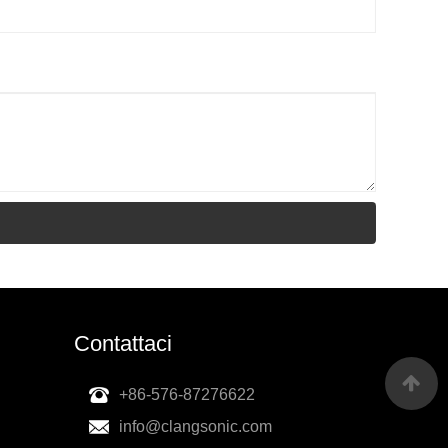
Contattaci
+86-576-87276622
info@clangsonic.com