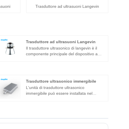
asuoni
Trasduttore ad ultrasuoni Langevin
Trasduttore ad ultrasuoni Langevin
Il trasduttore ultrasonico di langevin è il
componente principale del dispositivo a
ultrasuoni e le sue caratteristiche dei
parametri determinano le prestazioni
dell'intero dispositivo. Il trasduttore ad
ultrasuoni langevin è un trasduttore
Trasduttore ultrasonico immergibile
sandwich comunemente usato in aggiunta
L'unità di trasduttore ultrasonico
alla struttura magnetostrittiva.
immergibile può essere installata nel
serbatoio in tre modi: laterale, superiore e
inferiore. Il dispositivo di pulizia ad
ultrasuoni è composto dal trasduttore ad
ultrasuoni ad immersione e dal generatore.
Se la macchina per la pulizia ad ultrasuoni
del modello standard non può essere