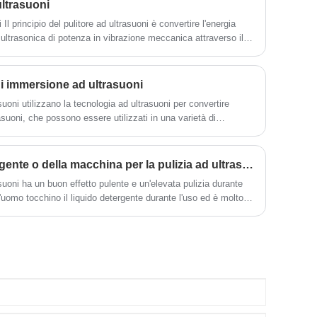
 ultrasuoni
applicata ad un ambiente di lavoro
i Il principio del pulitore ad ultrasuoni è convertire l'energia
specifico, è possibile anche realizzare un
ultrasonica di potenza in vibrazione meccanica attraverso il
pacchetto di trasduttori ad ultrasuoni ad
onica al liquido di pulizia nel serbatoio attraverso la parete del
immersione secondo specifiche speciali di
personalizzazione.
di immersione ad ultrasuoni
suoni utilizzano la tecnologia ad ultrasuoni per convertire
rasuoni, che possono essere utilizzati in una varietà di
Selezione del liquido detergente o della macchina per la pulizia ad ultrasuoni
suoni ha un buon effetto pulente e un'elevata pulizia durante
l'uomo tocchino il liquido detergente durante l'uso ed è molto
ura. Questo articolo introduce la scelta del fluido detergente
ad ultrasuoni.