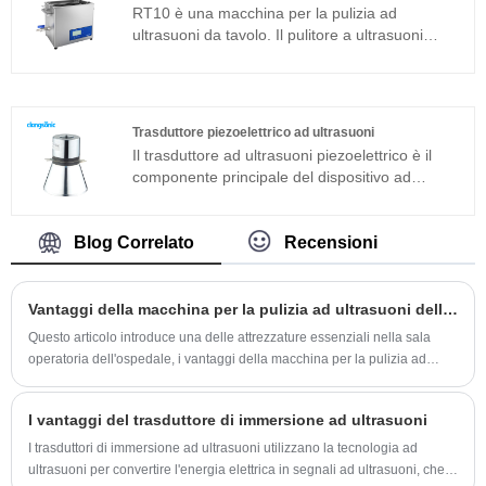
aggiunta alla struttura magnetostrittiva.
RT10 è una macchina per la pulizia ad
ultrasuoni da tavolo. Il pulitore a ultrasuoni
digitale manuale è sviluppato sulla base
dell'avanzata tecnologia Full Bridge Phase Shift
e dotato di display LCD, timer, riscaldatore e
così via, facile da usare e senza bisogno di
Trasduttore piezoelettrico ad ultrasuoni
eseguire il debug. Pulitore ad ultrasuoni digitale
Il trasduttore ad ultrasuoni piezoelettrico è il
manuale ampiamente utilizzato in laboratorio,
componente principale del dispositivo ad
medico, industria della gioielleria, come gioielli,
ultrasuoni e le sue caratteristiche dei parametri
apparecchiature chirurgiche, occhiali, circuiti
determinano le prestazioni dell'intero
stampati, lenti ottiche, vetreria, ecc. Lo
dispositivo. Il trasduttore ad ultrasuoni
Blog Correlato
Recensioni
sgrassaggio, la rimozione dei trucioli, la
piezoelettrico è un trasduttore a sandwich
rimozione del carbonio e il trattamento
comunemente usato in aggiunta alla struttura
superficiale sono facili da usare.
magnetostrittiva.
Vantaggi della macchina per la pulizia ad ultrasuoni dell'ospedale
Questo articolo introduce una delle attrezzature essenziali nella sala
operatoria dell'ospedale, i vantaggi della macchina per la pulizia ad
ultrasuoni dell'ospedale.
I vantaggi del trasduttore di immersione ad ultrasuoni
I trasduttori di immersione ad ultrasuoni utilizzano la tecnologia ad
ultrasuoni per convertire l'energia elettrica in segnali ad ultrasuoni, che