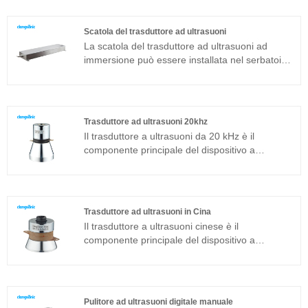
ultrasonico 40khz è un trasduttore sandwich
comunemente usato in aggiunta alla struttura
Scatola del trasduttore ad ultrasuoni
magnetostrittiva.
La scatola del trasduttore ad ultrasuoni ad
immersione può essere installata nel serbatoio
in tre modi: laterale, superiore e inferiore. Il
dispositivo di pulizia ad ultrasuoni è composto
dal trasduttore ad ultrasuoni ad immersione e
dal generatore. Se la macchina per la pulizia ad
Trasduttore ad ultrasuoni 20khz
ultrasuoni del modello standard non può essere
Il trasduttore a ultrasuoni da 20 kHz è il
applicata ad un ambiente di lavoro specifico, è
componente principale del dispositivo a
possibile anche realizzare un pacchetto di
ultrasuoni e le sue caratteristiche dei parametri
trasduttori ad ultrasuoni ad immersione secondo
determinano le prestazioni dell'intero
specifiche speciali di personalizzazione.
dispositivo. Il trasduttore ultrasonico 20khz è un
trasduttore sandwich comunemente usato in
Trasduttore ad ultrasuoni in Cina
aggiunta alla struttura magnetostrittiva.
Il trasduttore a ultrasuoni cinese è il
componente principale del dispositivo a
ultrasuoni e le sue caratteristiche dei parametri
determinano le prestazioni dell'intero
dispositivo. Il trasduttore ad ultrasuoni è un
trasduttore a sandwich comunemente usato in
Pulitore ad ultrasuoni digitale manuale