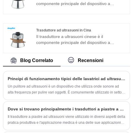
ultrasuoni può essere ampiamente utilizzata in
componente principale del dispositivo a
prodotti in metallo, ricambi auto, pulizia
ultrasuoni e le sue caratteristiche dei parametri
elettronica, strumenti medici, pulizia del vetro
determinano le prestazioni dell'intero
ottico ecc.
dispositivo. Il trasduttore ultrasonico 120W è un
trasduttore sandwich comunemente usato in
Trasduttore ad ultrasuoni in Cina
aggiunta alla struttura magnetostrittiva.
Il trasduttore a ultrasuoni cinese è il
componente principale del dispositivo a
ultrasuoni e le sue caratteristiche dei parametri
determinano le prestazioni dell'intero
dispositivo. Il trasduttore ad ultrasuoni è un
Blog Correlato
Recensioni
trasduttore a sandwich comunemente usato in
aggiunta alla struttura magnetostrittiva.
Principi di funzionamento tipici delle lavatrici ad ultrasuoni
Un pulitore ad ultrasuoni è un dispositivo che utilizza onde sonore ad
alta frequenza per pulire vari oggetti. È comunemente utilizzato in settori
quali la gioielleria, l'elettronica, la sanità e l'automotive, nonché in ambito
domestico per la pulizia di oggetti delicati.
Dove si trovano principalmente i trasduttori a piastre a ultrasuoni?
Il trasduttore a piastre ad ultrasuoni viene utilizzato in diversi aspetti della
pratica produttiva e l'applicazione medica è una delle sue applicazioni
più importanti. Di seguito viene utilizzata la medicina come esempio per