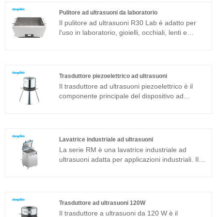
avanzata T che ha un'elevata efficienza di
Pulitore ad ultrasuoni da laboratorio
pulizia, operazioni semplici e nessuna necessità
Il pulitore ad ultrasuoni R30 Lab è adatto per
di debug in loco. Il pulitore ad ultrasuoni ad
l'uso in laboratorio, gioielli, occhiali, lenti e
immersione può essere ampiamente utilizzato in
pulizia di componenti superfini industriali. Il
prodotti in metallo, ricambi auto, pulizia
pulitore ad ultrasuoni da laboratorio è sviluppato
elettronica, ecc.
sulla base dell'avanzata tecnologia Full Bridge
Phase Shift e dotato di display LCD, timer,
Trasduttore piezoelettrico ad ultrasuoni
riscaldatore e così via, facile da usare e senza
Il trasduttore ad ultrasuoni piezoelettrico è il
bisogno di eseguire il debug.
componente principale del dispositivo ad
ultrasuoni e le sue caratteristiche dei parametri
determinano le prestazioni dell'intero
dispositivo. Il trasduttore ad ultrasuoni
piezoelettrico è un trasduttore a sandwich
Lavatrice industriale ad ultrasuoni
comunemente usato in aggiunta alla struttura
La serie RM è una lavatrice industriale ad
magnetostrittiva.
ultrasuoni adatta per applicazioni industriali. Il
generatore di ultrasuoni del componente
principale adotta la piattaforma tecnologica T
più avanzata che ha un'elevata efficienza di
pulizia, operazioni semplici e nessuna necessità
Trasduttore ad ultrasuoni 120W
di debug in loco. La lavatrice industriale ad
Il trasduttore a ultrasuoni da 120 W è il