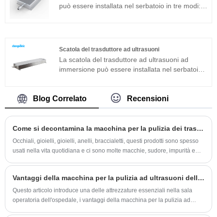
Può essere ampiamente utilizzato in prodotti in
può essere installata nel serbatoio in tre modi:
metallo, ricambi auto, pulizia elettronica ecc.
laterale, superiore e inferiore. Il dispositivo di
pulizia ad ultrasuoni è composto dal trasduttore
ad ultrasuoni ad immersione e dal generatore.
Se la macchina per la pulizia ad ultrasuoni del
Scatola del trasduttore ad ultrasuoni
modello standard non può essere applicata ad
La scatola del trasduttore ad ultrasuoni ad
un ambiente di lavoro specifico, è possibile
immersione può essere installata nel serbatoio
anche realizzare un pacchetto di trasduttori ad
in tre modi: laterale, superiore e inferiore. Il
ultrasuoni ad immersione secondo specifiche
dispositivo di pulizia ad ultrasuoni è composto
speciali di personalizzazione.
dal trasduttore ad ultrasuoni ad immersione e
Blog Correlato
Recensioni
dal generatore. Se la macchina per la pulizia ad
ultrasuoni del modello standard non può essere
applicata ad un ambiente di lavoro specifico, è
Come si decontamina la macchina per la pulizia dei trasduttori a ultrasuoni?
possibile anche realizzare un pacchetto di
Occhiali, gioielli, gioielli, anelli, braccialetti, questi prodotti sono spesso
trasduttori ad ultrasuoni ad immersione secondo
usati nella vita quotidiana e ci sono molte macchie, sudore, impurità e
specifiche speciali di personalizzazione.
altro sporco accumulati nelle fessure e questi oggetti non possono
essere puliti manualmente.
Vantaggi della macchina per la pulizia ad ultrasuoni dell'ospedale
Questo articolo introduce una delle attrezzature essenziali nella sala
operatoria dell'ospedale, i vantaggi della macchina per la pulizia ad
ultrasuoni dell'ospedale.