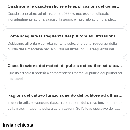
Quali sono le caratteristiche e le applicazioni del generatore di ultrasuoni da 2000 W?
Questo generatore ad ultrasuoni da 2000w può essere collegato
individualmente ad una vasca di lavaggio o integrato ad un grande
sistema di pulizia ad ultrasuoni. In ogni caso, otterrà un effetto pulente
rapido, uniforme e perfetto.
Come scegliere la frequenza del pulitore ad ultrasuoni
Dobbiamo affrontare correttamente la selezione della frequenza della
pulizia delle macchine per la pulizia ad ultrasuoni. La frequenza dei
parametri di processo della macchina per la pulizia ad ultrasuoni gioca
un ruolo decisivo.
Classificazione dei metodi di pulizia dei pulitori ad ultrasuoni
Questo articolo ti porterà a comprendere i metodi di pulizia dei pulitori ad
ultrasuoni
Ragioni del cattivo funzionamento del pulitore ad ultrasuoni
In questo articolo vengono riassunte le ragioni del cattivo funzionamento
della macchina per la pulizia ad ultrasuoni. Se l'effetto operativo della
macchina per la pulizia ad ultrasuoni non è buono, ciò influenzerà
notevolmente il normale lavoro e il funzionamento della macchina per la
Invia richiesta
pulizia ad ultrasuoni.